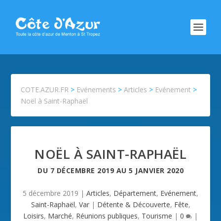
COTE.AZUR.FR
>
Evénements
>
Articles
>
Evénement
>
Noël à Saint-Raphaël
NOËL À SAINT-RAPHAËL
DU
7 DÉCEMBRE 2019
AU
5 JANVIER 2020
5 décembre 2019
|
Articles
,
Département
,
Evénement
,
Saint-Raphaël
,
Var
|
Détente & Découverte
,
Fête
,
Loisirs
,
Marché
,
Réunions publiques
,
Tourisme
|
0
|