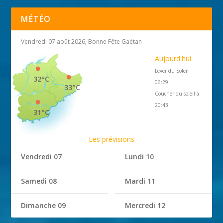
MÉTÉO
Vendredi 07 août 2026, Bonne Fête Gaétan
Aujourd'hui
Lever du Soleil
32°C
06:29
33°C
Coucher du soleil à
20:43
31°C
Les prévisions
Vendredi 07
Lundi 10
Samedi 08
Mardi 11
Dimanche 09
Mercredi 12