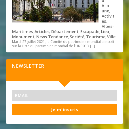
o
A la
une
,
Activit
és
,
Alpes-
Maritimes
Articles
Département
Escapade
Lieu
,
,
,
,
,
Monument
News Tendance
Société
Tourisme
Ville
,
,
,
,
Mardi 27 juillet 2021, le Comité du patrimoine mondial a inscrit
sur la Liste du patrimoine mondial de l’UNESCO
[…]
NEWSLETTER
Je m'inscris