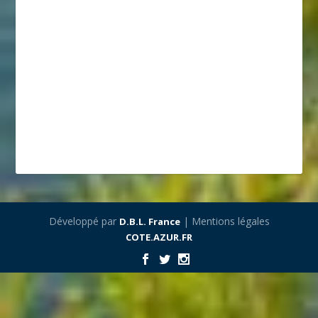
Développé par
| Mentions légales
D.B.L. France
COTE.AZUR.FR