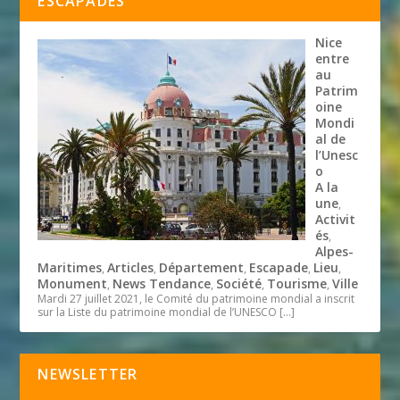
ESCAPADES
Nice
entre
au
Patrim
oine
Mondi
al de
l’Unesc
o
A la
une
,
Activit
és
,
Alpes-
Maritimes
Articles
Département
Escapade
Lieu
,
,
,
,
,
Monument
News Tendance
Société
Tourisme
Ville
,
,
,
,
Mardi 27 juillet 2021, le Comité du patrimoine mondial a inscrit
sur la Liste du patrimoine mondial de l’UNESCO
[…]
NEWSLETTER