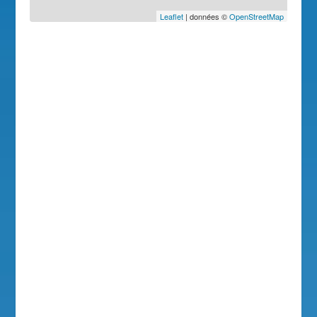
Leaflet
| données ©
OpenStreetMap