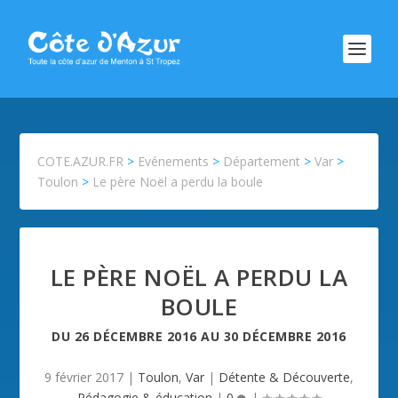
COTE.AZUR.FR
>
Evénements
>
Département
>
Var
>
Toulon
>
Le père Noël a perdu la boule
LE PÈRE NOËL A PERDU LA
BOULE
DU
26 DÉCEMBRE 2016
AU
30 DÉCEMBRE 2016
9 février 2017
|
Toulon
,
Var
|
Détente & Découverte
,
Pédagogie & éducation
|
0
|