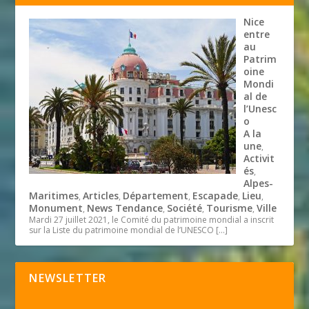
Nice
entre
au
Patrim
oine
Mondi
al de
l’Unesc
o
A la
une
,
Activit
és
,
Alpes-
Maritimes
Articles
Département
Escapade
Lieu
,
,
,
,
,
Monument
News Tendance
Société
Tourisme
Ville
,
,
,
,
Mardi 27 juillet 2021, le Comité du patrimoine mondial a inscrit
sur la Liste du patrimoine mondial de l’UNESCO
[…]
NEWSLETTER