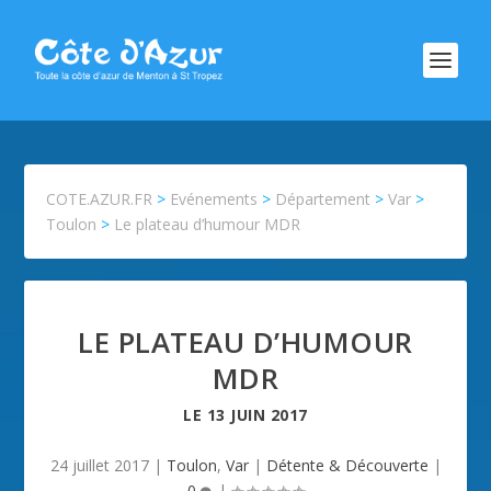
COTE.AZUR.FR
>
Evénements
>
Département
>
Var
>
Toulon
>
Le plateau d’humour MDR
LE PLATEAU D’HUMOUR
MDR
LE
13 JUIN 2017
24 juillet 2017
|
Toulon
,
Var
|
Détente & Découverte
|
0
|