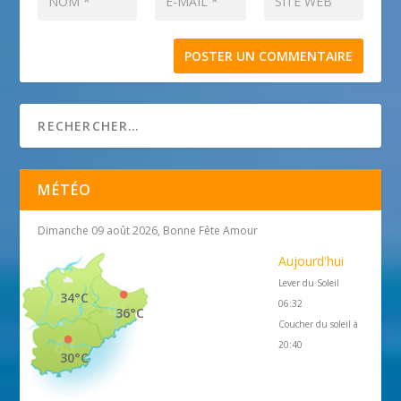
MÉTÉO
Dimanche 09 août 2026, Bonne Fête Amour
Aujourd'hui
Lever du Soleil
34°C
06:32
36°C
Coucher du soleil à
20:40
30°C