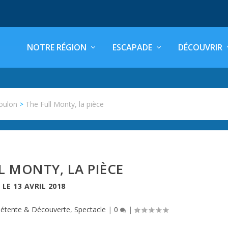
NOTRE RÉGION
ESCAPADE
DÉCOUVRIR
oulon
>
The Full Monty, la pièce
L MONTY, LA PIÈCE
LE
13 AVRIL 2018
étente & Découverte
,
Spectacle
|
0
|