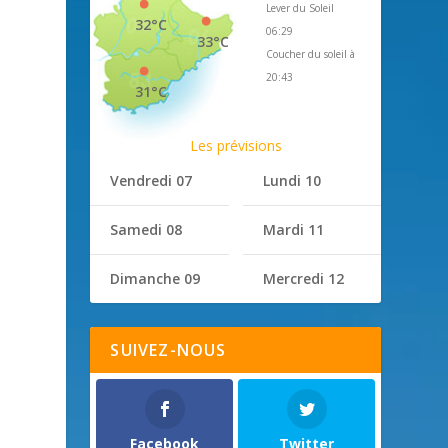
Lever du Soleil
32°C
06:29
33°C
Coucher du soleil à
20:43
31°C
Les prévisions
Vendredi 07
Lundi 10
Samedi 08
Mardi 11
Dimanche 09
Mercredi 12
SUIVEZ-NOUS
Facebook
Twitter