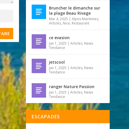
Bruncher le dimanche sur
la plage Beau Rivage
Mar 4, 2025
|
Alpes-Maritimes
,
Articles
,
Nice
,
Restaurant
ce evasion
Jan 1, 2025
|
Articles
,
News
Tendance
jetscool
Jan 1, 2025
|
Articles
,
News
Tendance
ranger Nature Passion
Jan 1, 2025
|
Articles
,
News
Tendance
ESCAPADES