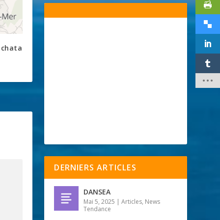
achata
DERNIERS ARTICLES
DANSEA
Mai 5, 2025
|
Articles
,
News
Tendance