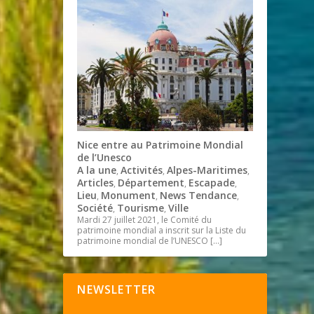
Nice entre au Patrimoine Mondial
de l’Unesco
A la une
Activités
Alpes-Maritimes
,
,
,
Articles
Département
Escapade
,
,
,
Lieu
Monument
News Tendance
,
,
,
Société
Tourisme
Ville
,
,
Mardi 27 juillet 2021, le Comité du
patrimoine mondial a inscrit sur la Liste du
patrimoine mondial de l’UNESCO
[…]
NEWSLETTER