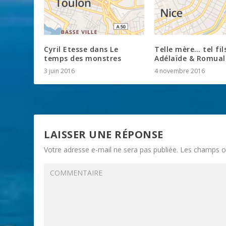
Cyril Etesse dans Le
Telle mère… tel fils
temps des monstres
Adélaïde & Romual
3 juin 2016
4 novembre 2016
LAISSER UNE RÉPONSE
Votre adresse e-mail ne sera pas publiée.
Les champs ob