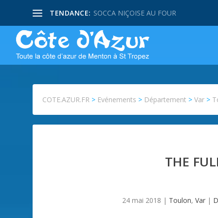
TENDANCE:
SOCCA NIÇOISE AU FOUR
COTE.AZUR.FR
>
Evénements
>
Département
>
Var
>
T
THE FUL
24 mai 2018
|
Toulon
,
Var
|
D