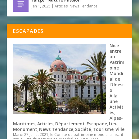
Jan 1, 2025
|
Articles
,
News Tendance
ESCAPADES
Nice
entre
au
Patrim
oine
Mondi
al de
l’Unesc
o
A la
une
,
Activit
és
,
Alpes-
Maritimes
Articles
Département
Escapade
Lieu
,
,
,
,
,
Monument
News Tendance
Société
Tourisme
Ville
,
,
,
,
Mardi 27 juillet 2021, le Comité du patrimoine mondial a inscrit