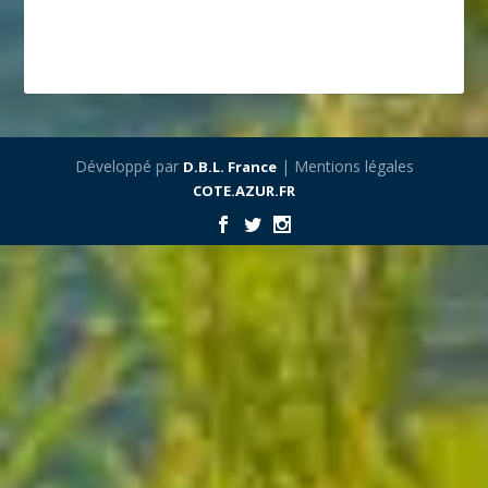
Développé par
| Mentions légales
D.B.L. France
COTE.AZUR.FR