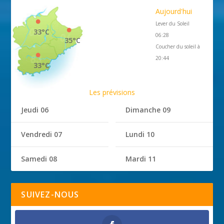
Aujourd'hui
Lever du Soleil
33°C
06:28
35°C
Coucher du soleil à
20:44
33°C
Les prévisions
Jeudi 06
Dimanche 09
Vendredi 07
Lundi 10
Samedi 08
Mardi 11
SUIVEZ-NOUS