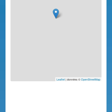
Leaflet
| données ©
OpenStreetMap