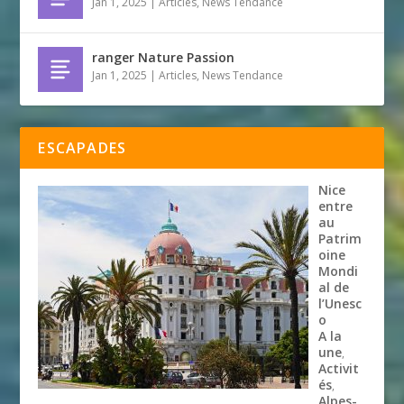
Jan 1, 2025
|
Articles
,
News Tendance
ranger Nature Passion
Jan 1, 2025
|
Articles
,
News Tendance
ESCAPADES
Nice
entre
au
Patrim
oine
Mondi
al de
l’Unesc
o
A la
une
,
Activit
és
,
Alpes-