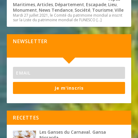
Maritimes
Articles
Département
Escapade
Lieu
,
,
,
,
,
Monument
News Tendance
Société
Tourisme
Ville
,
,
,
,
Mardi 27 juillet 2021, le Comité du patrimoine mondial a inscrit
sur la Liste du patrimoine mondial de l’UNESCO
[…]
NEWSLETTER
Je m'inscris
RECETTES
Les Ganses du Carnaval. Gansa
Nissarda