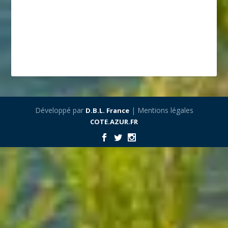
Développé par
| Mentions légales
D.B.L. France
COTE.AZUR.FR