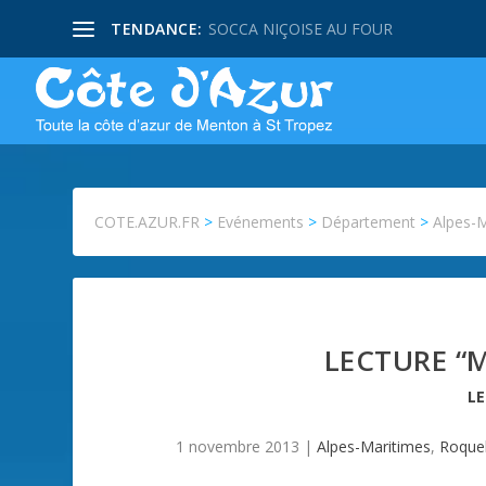
TENDANCE:
SOCCA NIÇOISE AU FOUR
COTE.AZUR.FR
>
Evénements
>
Département
>
Alpes-
LECTURE “M
L
1 novembre 2013
|
Alpes-Maritimes
,
Roqueb