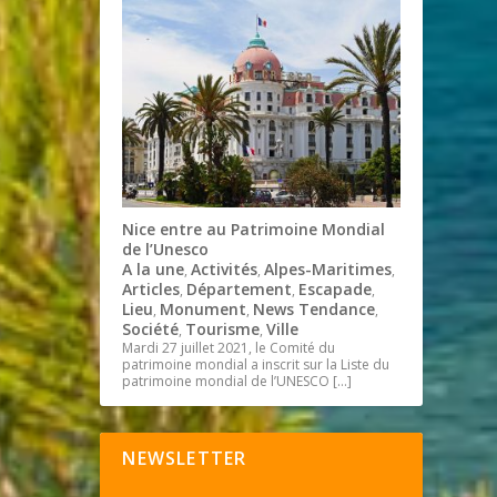
Nice entre au Patrimoine Mondial
de l’Unesco
A la une
Activités
Alpes-Maritimes
,
,
,
Articles
Département
Escapade
,
,
,
Lieu
Monument
News Tendance
,
,
,
Société
Tourisme
Ville
,
,
Mardi 27 juillet 2021, le Comité du
patrimoine mondial a inscrit sur la Liste du
patrimoine mondial de l’UNESCO
[…]
NEWSLETTER