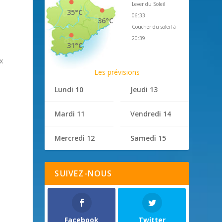
Lever du Soleil
35°C
06:33
36°C
Coucher du soleil à
20:39
31°C
x
Les prévisions
e
Lundi 10
Jeudi 13
Mardi 11
Vendredi 14
Mercredi 12
Samedi 15
SUIVEZ-NOUS
Facebook
Twitter