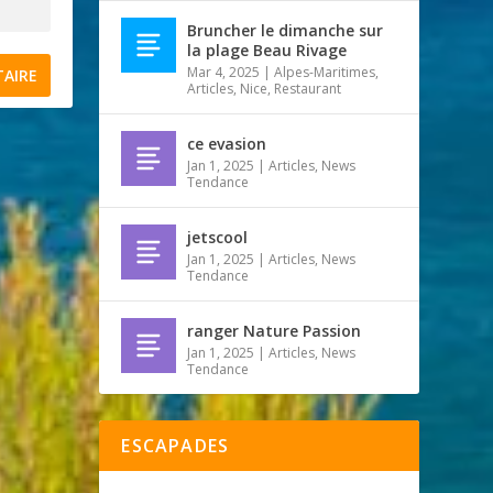
Bruncher le dimanche sur
la plage Beau Rivage
Mar 4, 2025
|
Alpes-Maritimes
,
Articles
,
Nice
,
Restaurant
ce evasion
Jan 1, 2025
|
Articles
,
News
Tendance
jetscool
Jan 1, 2025
|
Articles
,
News
Tendance
ranger Nature Passion
Jan 1, 2025
|
Articles
,
News
Tendance
ESCAPADES