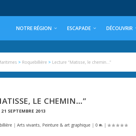
NOTRE RÉGION
ESCAPADE
DÉCOUVRIR
Maritimes
>
Roquebillière
>
Lecture “Matisse, le chemin…”
ATISSE, LE CHEMIN…”
E
21 SEPTEMBRE 2013
illière
|
Arts vivants
,
Peinture & art graphique
|
0
|