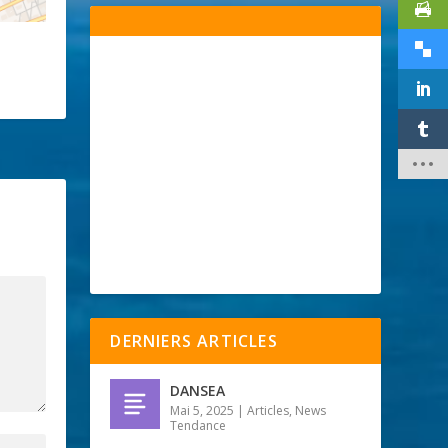
DERNIERS ARTICLES
DANSEA
Mai 5, 2025
|
Articles
,
News
Tendance