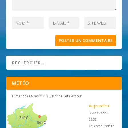
MÉTÉO
Dimanche 09 août 2026, Bonne Fête Amour
Aujourd'hui
Lever du Soleil
34°C
06:32
36°C
Coucher du soleil à