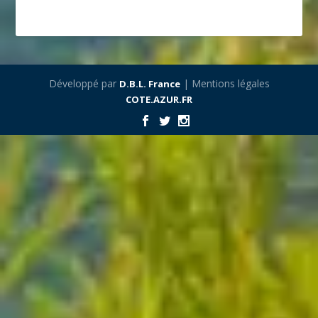
Développé par
| Mentions légales
D.B.L. France
COTE.AZUR.FR