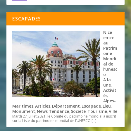
ESCAPADES
Nice
entre
au
Patrim
oine
Mondi
al de
l’Unesc
o
A la
une
,
Activit
és
,
Alpes-
Maritimes
Articles
Département
Escapade
Lieu
,
,
,
,
,
Monument
News Tendance
Société
Tourisme
Ville
,
,
,
,
Mardi 27 juillet 2021, le Comité du patrimoine mondial a inscrit
sur la Liste du patrimoine mondial de l’UNESCO
[…]