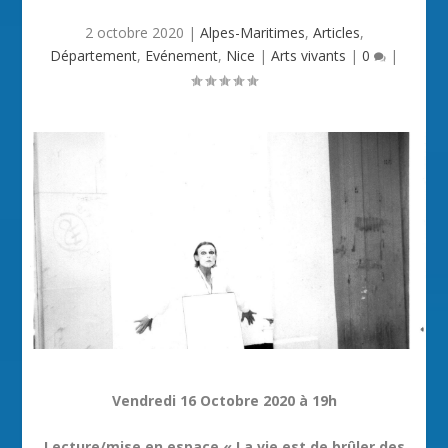
2 octobre 2020
|
Alpes-Maritimes
,
Articles
,
Département
,
Evénement
,
Nice
|
Arts vivants
|
0
|
Vendredi 16 Octobre 2020 à 19h
Lecture/mise en espace « La vie est de brûler des