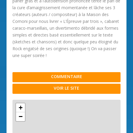
parler gras et à l’autodérision prononcée tente le pari de
la cure d’amaigrissement momentanée et lâche ses 3
créateurs (auteurs / compositeur) à la Maison des
Comoni pour nous livrer « L’Épreuve par trois », cabaret
caraco-marseillais, un divertimento débridé aux formes
simples et directes basé essentiellement sur le texte
(sketches et chansons) et donc quelque peu éloigné du
Rock engatsé de ses origines (quoique !) On va passer
une super soirée !
COMMENTAIRE
VOIR LE SITE
+
−