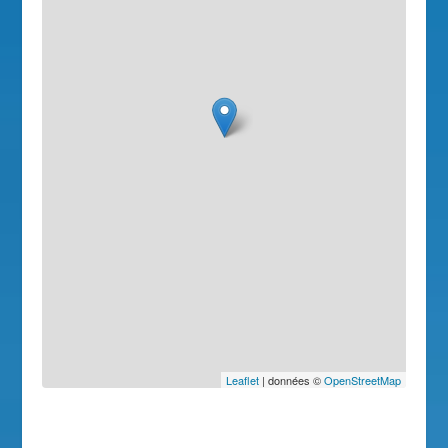
Leaflet
| données ©
OpenStreetMap