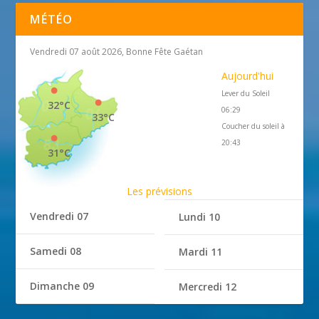
MÉTÉO
Vendredi 07 août 2026, Bonne Fête Gaétan
Aujourd'hui
Lever du Soleil
32°C
06:29
33°C
Coucher du soleil à
20:43
31°C
Les prévisions
Vendredi 07
Lundi 10
Samedi 08
Mardi 11
Dimanche 09
Mercredi 12