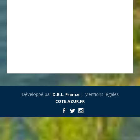
Développé par
| Mentions légales
D.B.L. France
COTE.AZUR.FR