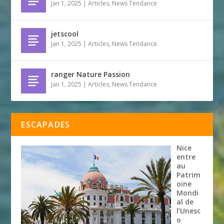
Jan 1, 2025
|
Articles
,
News Tendance
jetscool
Jan 1, 2025
|
Articles
,
News Tendance
ranger Nature Passion
Jan 1, 2025
|
Articles
,
News Tendance
ESCAPADES
Nice
entre
au
Patrim
oine
Mondi
al de
l’Unesc
o