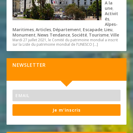
A la
une
,
Activit
és
,
Alpes-
Maritimes
Articles
Département
Escapade
Lieu
,
,
,
,
,
Monument
News Tendance
Société
Tourisme
Ville
,
,
,
,
Mardi 27 juillet 2021, le Comité du patrimoine mondial a inscrit
sur la Liste du patrimoine mondial de l’UNESCO
[…]
NEWSLETTER
Je m'inscris