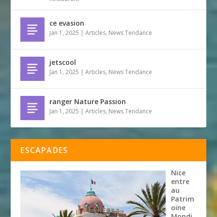
ce evasion
Jan 1, 2025
|
Articles
,
News Tendance
jetscool
Jan 1, 2025
|
Articles
,
News Tendance
ranger Nature Passion
Jan 1, 2025
|
Articles
,
News Tendance
ESCAPADES
Nice
entre
au
Patrim
oine
Mondi