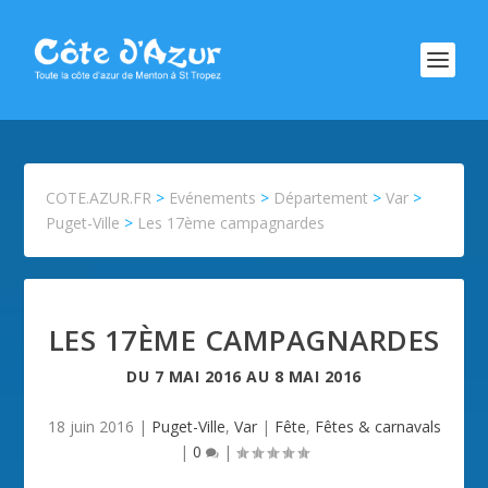
COTE.AZUR.FR
>
Evénements
>
Département
>
Var
>
Puget-Ville
>
Les 17ème campagnardes
LES 17ÈME CAMPAGNARDES
DU
7 MAI 2016
AU
8 MAI 2016
18 juin 2016
|
Puget-Ville
,
Var
|
Fête
,
Fêtes & carnavals
|
0
|