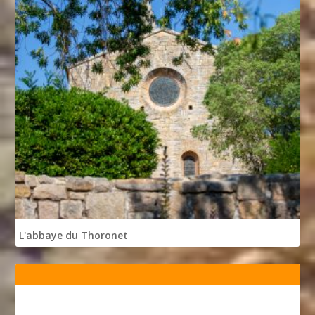
L'abbaye du Thoronet