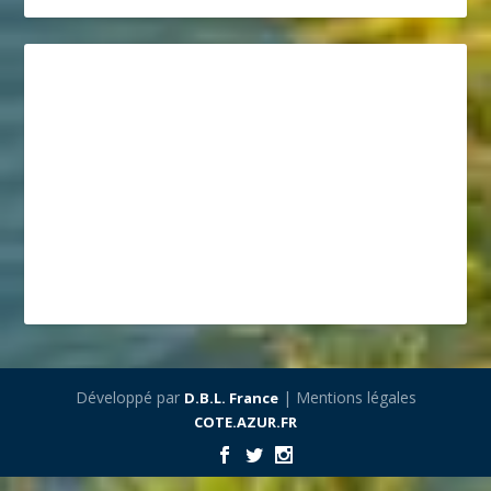
Développé par
| Mentions légales
D.B.L. France
COTE.AZUR.FR