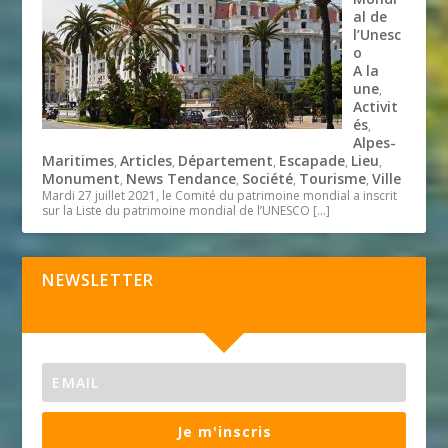
al de
l’Unesc
o
A la
une
,
Activit
és
,
Alpes-
Maritimes
Articles
Département
Escapade
Lieu
,
,
,
,
,
Monument
News Tendance
Société
Tourisme
Ville
,
,
,
,
Mardi 27 juillet 2021, le Comité du patrimoine mondial a inscrit
sur la Liste du patrimoine mondial de l’UNESCO
[…]
NEWSLETTER
Je m'inscris