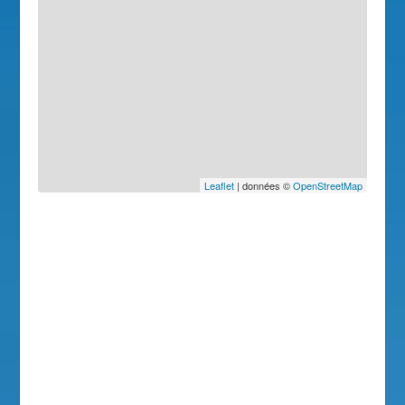
Leaflet
| données ©
OpenStreetMap