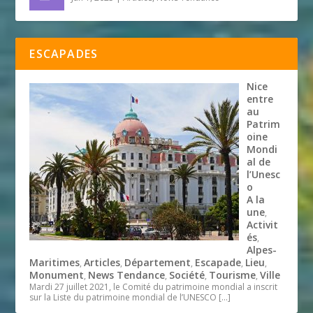
ESCAPADES
Nice
entre
au
Patrim
oine
Mondi
al de
l’Unesc
o
A la
une
,
Activit
és
,
Alpes-
Maritimes
Articles
Département
Escapade
Lieu
,
,
,
,
,
Monument
News Tendance
Société
Tourisme
Ville
,
,
,
,
Mardi 27 juillet 2021, le Comité du patrimoine mondial a inscrit
sur la Liste du patrimoine mondial de l’UNESCO
[…]