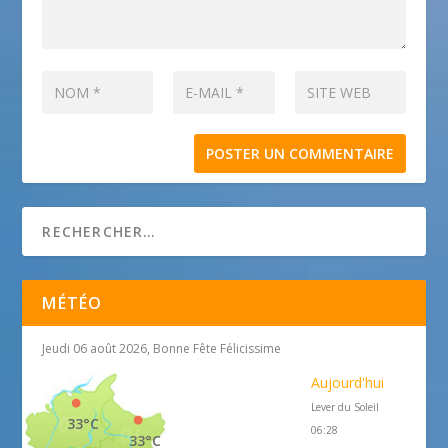
MÉTÉO
Jeudi 06 août 2026, Bonne Fête Félicissime
Aujourd'hui
Lever du Soleil
33°C
06:28
33°C