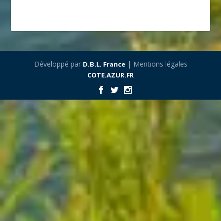
Développé par
| Mentions légales
D.B.L. France
COTE.AZUR.FR