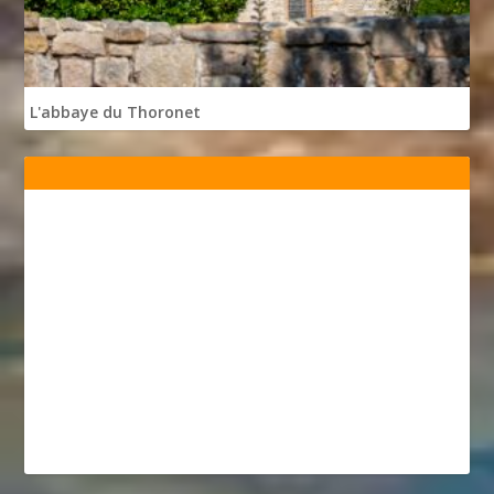
L'abbaye du Thoronet