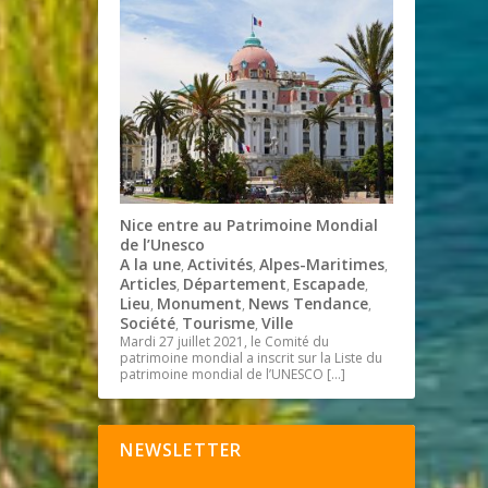
Nice entre au Patrimoine Mondial
de l’Unesco
A la une
Activités
Alpes-Maritimes
,
,
,
Articles
Département
Escapade
,
,
,
Lieu
Monument
News Tendance
,
,
,
Société
Tourisme
Ville
,
,
Mardi 27 juillet 2021, le Comité du
patrimoine mondial a inscrit sur la Liste du
patrimoine mondial de l’UNESCO
[…]
NEWSLETTER