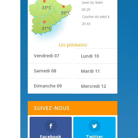
Lever du Soleil
33°C
06:29
35°C
Coucher du soleil à
i
20:43
31°C
Les prévisions
Vendredi 07
Lundi 10
Samedi 08
Mardi 11
Dimanche 09
Mercredi 12
SUIVEZ-NOUS
Facebook
Twitter