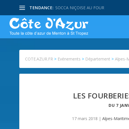
TENDANCE:
SOCCA NIÇOISE AU FOUR
COTE.AZUR.FR
>
Evénements
>
Département
>
Alpes-
LES FOURBERIE
DU
7 JAN
17 mars 2018
|
Alpes-Maritim