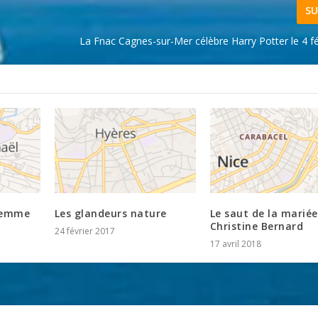
SU
La Fnac Cagnes-sur-Mer célèbre Harry Potter le 4 f
-femme
Les glandeurs nature
Le saut de la mariée
Christine Bernard
24 février 2017
17 avril 2018