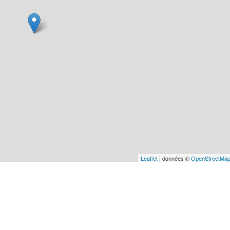
Leaflet
| données ©
OpenStreetMa