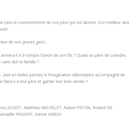
he sans le consentement de son père qui est absent. Son meilleur am
user.
onheur de nos jeunes gens…
arrivera-t-il à rompre l’union de son fils ? Quant au père de Léandre,
 sans dot ni famille ?
eur, aisé en belles paroles à l’imagination débordante accompagné de
re fa(r)ce à leur père et garder leur bien-aimée ?
noi JOSSET, Matthieu MICHELET, Ruben PIETRA, Roland DE
wenaëlle PRIGENT, Karine GAROS