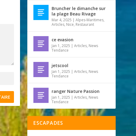
Bruncher le dimanche sur
la plage Beau Rivage
Mar 4, 2025
|
Alpes-Maritimes
,
Articles
,
Nice
,
Restaurant
ce evasion
Jan 1, 2025
|
Articles
,
News
Tendance
jetscool
Jan 1, 2025
|
Articles
,
News
Tendance
ranger Nature Passion
Jan 1, 2025
|
Articles
,
News
Tendance
ESCAPADES