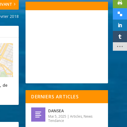
IVANT
évrier 2018
, de
DERNIERS ARTICLES
DANSEA
Mai 5, 2025
|
Articles
,
News
Tendance