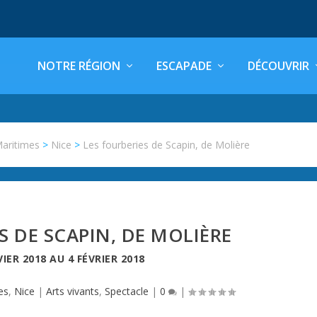
NOTRE RÉGION
ESCAPADE
DÉCOUVRIR
Maritimes
>
Nice
>
Les fourberies de Scapin, de Molière
S DE SCAPIN, DE MOLIÈRE
VIER 2018
AU
4 FÉVRIER 2018
es
,
Nice
|
Arts vivants
,
Spectacle
|
0
|