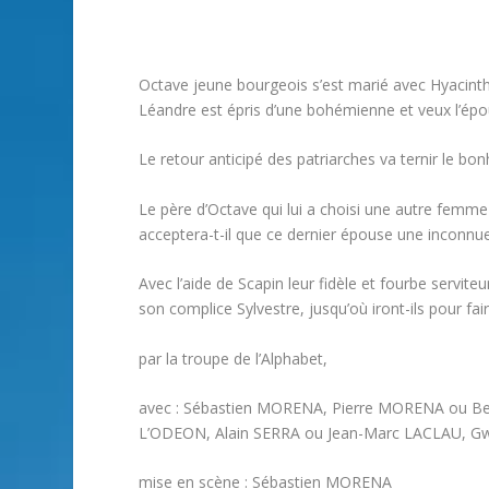
Octave jeune bourgeois s’est marié avec Hyacint
Léandre est épris d’une bohémienne et veux l’épo
Le retour anticipé des patriarches va ternir le b
Le père d’Octave qui lui a choisi une autre femme 
acceptera-t-il que ce dernier épouse une inconnue
Avec l’aide de Scapin leur fidèle et fourbe servit
son complice Sylvestre, jusqu’où iront-ils pour fai
par la troupe de l’Alphabet,
avec : Sébastien MORENA, Pierre MORENA ou Be
L’ODEON, Alain SERRA ou Jean-Marc LACLAU, G
mise en scène : Sébastien MORENA