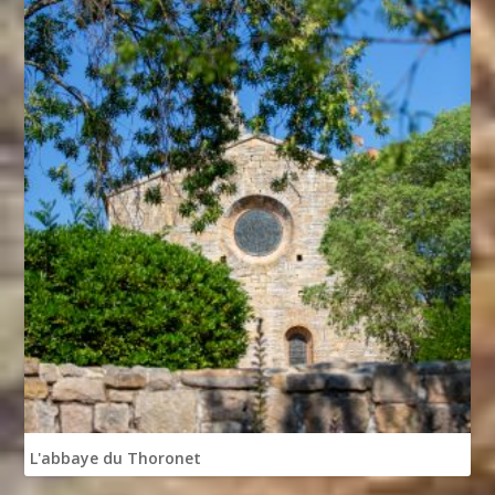
L'abbaye du Thoronet