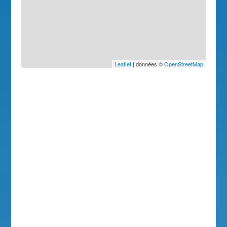
Leaflet
| données ©
OpenStreetMap