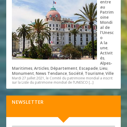
entre
au
Patrim
oine
Mondi
al de
l’Unesc
o
A la
une
,
Activit
és
,
Alpes-
Maritimes
Articles
Département
Escapade
Lieu
,
,
,
,
,
Monument
News Tendance
Société
Tourisme
Ville
,
,
,
,
Mardi 27 juillet 2021, le Comité du patrimoine mondial a inscrit
sur la Liste du patrimoine mondial de l’UNESCO
[…]
NEWSLETTER