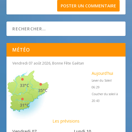
MÉTÉO
Vendredi 07 août 2026, Bonne Fête Gaétan
Aujourd'hui
Lever du Soleil
33°C
06:29
35°C
Coucher du soleil à
20:43
31°C
Les prévisions
Vendredi 07
Lundi 10