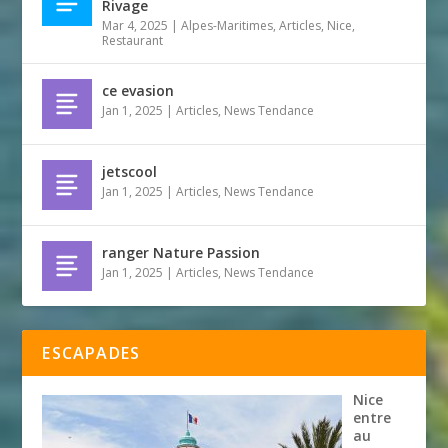
Rivage
Mar 4, 2025
|
Alpes-Maritimes
,
Articles
,
Nice
,
Restaurant
ce evasion
Jan 1, 2025
|
Articles
,
News Tendance
jetscool
Jan 1, 2025
|
Articles
,
News Tendance
ranger Nature Passion
Jan 1, 2025
|
Articles
,
News Tendance
ESCAPADES
Nice
entre
au