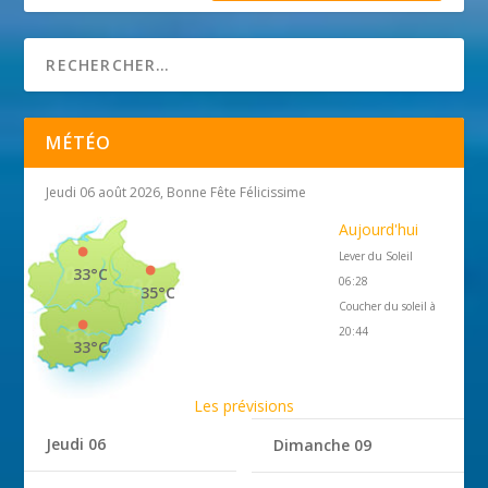
MÉTÉO
Jeudi 06 août 2026, Bonne Fête Félicissime
Aujourd'hui
Lever du Soleil
33°C
06:28
35°C
Coucher du soleil à
20:44
33°C
Les prévisions
Jeudi 06
Dimanche 09