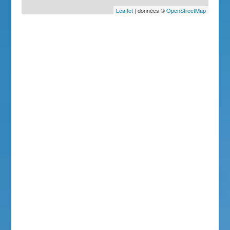
Leaflet
| données ©
OpenStreetMap