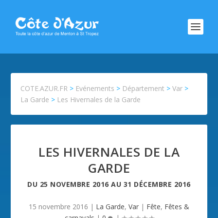
COTE.AZUR.FR
>
Evénements
>
Département
>
Var
>
La Garde
>
Les Hivernales de la Garde
LES HIVERNALES DE LA
GARDE
DU
25 NOVEMBRE 2016
AU
31 DÉCEMBRE 2016
15 novembre 2016
|
La Garde
,
Var
|
Fête
,
Fêtes &
carnavals
|
0
|