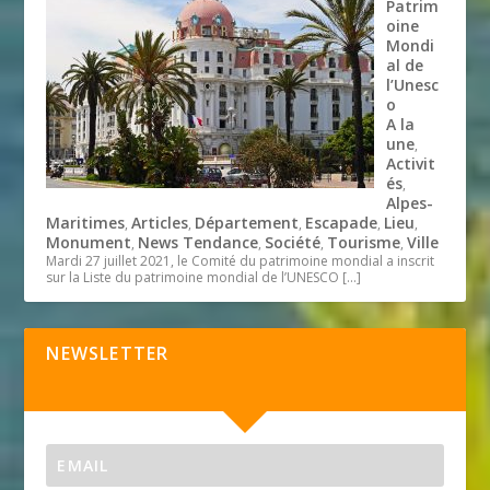
Patrim
oine
Mondi
al de
l’Unesc
o
A la
une
,
Activit
és
,
Alpes-
Maritimes
Articles
Département
Escapade
Lieu
,
,
,
,
,
Monument
News Tendance
Société
Tourisme
Ville
,
,
,
,
Mardi 27 juillet 2021, le Comité du patrimoine mondial a inscrit
sur la Liste du patrimoine mondial de l’UNESCO
[…]
NEWSLETTER