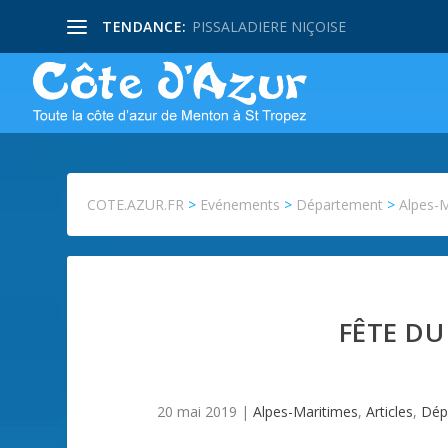
TENDANCE:
PISSALADIERE NIÇOISE
COTE.AZUR.FR
>
Evénements
>
Département
>
Alpes-
FÊTE DU
20 mai 2019
|
Alpes-Maritimes
,
Articles
,
Dép