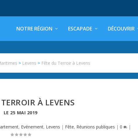
NOTRE RÉGION
ESCAPADE
DÉCOUVRIR
Maritimes
>
Levens
>
Fête du Terroir à Levens
 TERROIR À LEVENS
LE
25 MAI 2019
artement
,
Evénement
,
Levens
|
Fête
,
Réunions publiques
|
0
|