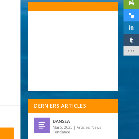
DERNIERS ARTICLES
DANSEA
Mai 5, 2025
|
Articles
,
News
Tendance