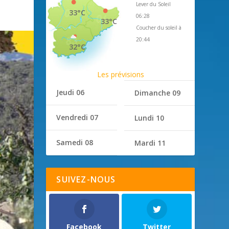
Lever du Soleil
33°C
06:28
33°C
Coucher du soleil à
20:44
32°C
Les prévisions
Jeudi 06
Dimanche 09
Vendredi 07
Lundi 10
Samedi 08
Mardi 11
SUIVEZ-NOUS
Facebook
Twitter