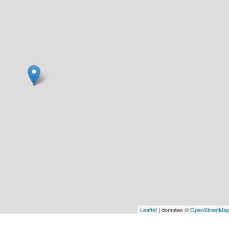
Leaflet
| données ©
OpenStreetMa