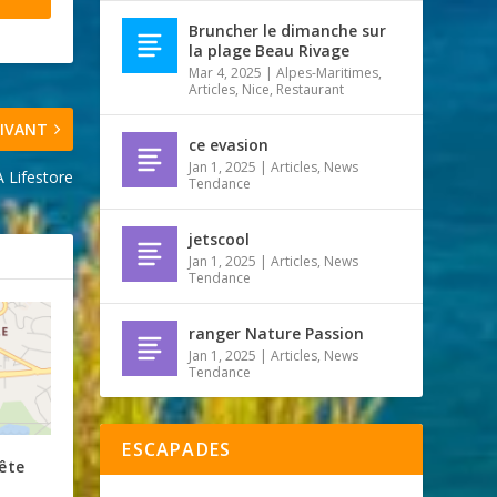
Bruncher le dimanche sur
la plage Beau Rivage
Mar 4, 2025
|
Alpes-Maritimes
,
Articles
,
Nice
,
Restaurant
IVANT
ce evasion
Jan 1, 2025
|
Articles
,
News
 Lifestore
Tendance
jetscool
Jan 1, 2025
|
Articles
,
News
Tendance
ranger Nature Passion
Jan 1, 2025
|
Articles
,
News
Tendance
ESCAPADES
fête