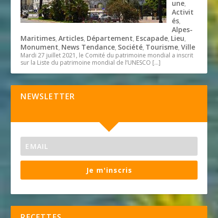
une
,
Activit
és
,
Alpes-
Maritimes
Articles
Département
Escapade
Lieu
,
,
,
,
,
Monument
News Tendance
Société
Tourisme
Ville
,
,
,
,
Mardi 27 juillet 2021, le Comité du patrimoine mondial a inscrit
sur la Liste du patrimoine mondial de l’UNESCO
[…]
NEWSLETTER
Je m'inscris
RECETTES