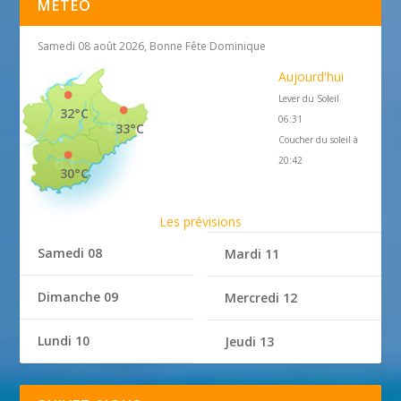
MÉTÉO
Samedi 08 août 2026, Bonne Fête Dominique
Aujourd'hui
Lever du Soleil
32°C
06:31
33°C
Coucher du soleil à
20:42
30°C
Les prévisions
Samedi 08
Mardi 11
Dimanche 09
Mercredi 12
Lundi 10
Jeudi 13