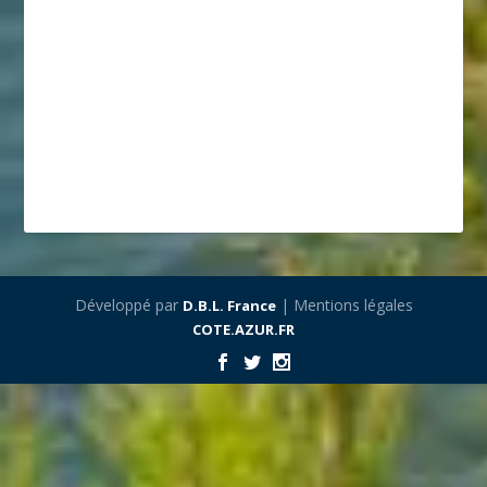
Développé par
| Mentions légales
D.B.L. France
COTE.AZUR.FR