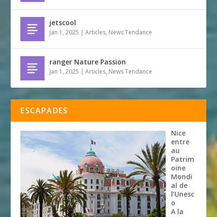
jetscool
Jan 1, 2025
|
Articles
,
News Tendance
ranger Nature Passion
Jan 1, 2025
|
Articles
,
News Tendance
ESCAPADES
Nice
entre
au
Patrim
oine
Mondi
al de
l’Unesc
o
A la