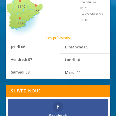
Lever du Soleil
33°C
06:28
35°C
Coucher du soleil à
20:44
33°C
Les prévisions
Jeudi 06
Dimanche 09
Vendredi 07
Lundi 10
Samedi 08
Mardi 11
SUIVEZ-NOUS
Facebook