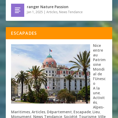
ranger Nature Passion
Jan 1, 2025
|
Articles
,
News Tendance
ESCAPADES
Nice
entre
au
Patrim
oine
Mondi
al de
l’Unesc
o
A la
une
,
Activit
és
,
Alpes-
Maritimes
Articles
Département
Escapade
Lieu
,
,
,
,
,
Monument
News Tendance
Société
Tourisme
Ville
,
,
,
,