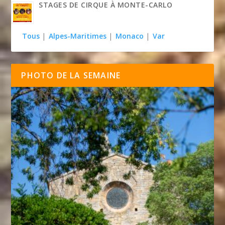
STAGES DE CIRQUE À MONTE-CARLO
Tous
|
Alpes-Maritimes
|
Monaco
|
Var
PHOTO DE LA SEMAINE