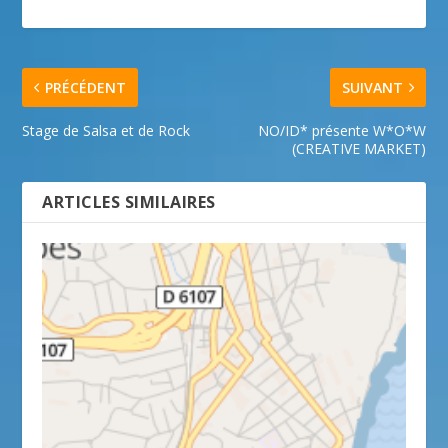
PRÉCÉDENT
SUIVANT
Stage de Salsa et de Rock
NO/ID* présente W*O*W
(CREATIVE MARKET)
ARTICLES SIMILAIRES