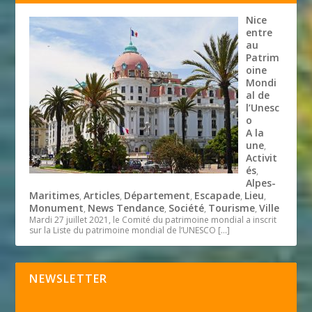
Nice
entre
au
Patrim
oine
Mondi
al de
l’Unesc
o
A la
une
,
Activit
és
,
Alpes-
Maritimes
Articles
Département
Escapade
Lieu
,
,
,
,
,
Monument
News Tendance
Société
Tourisme
Ville
,
,
,
,
Mardi 27 juillet 2021, le Comité du patrimoine mondial a inscrit
sur la Liste du patrimoine mondial de l’UNESCO
[…]
NEWSLETTER