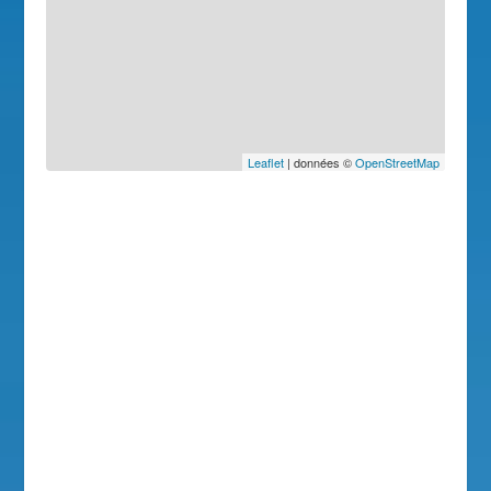
Leaflet
| données ©
OpenStreetMap