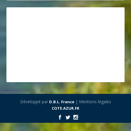
Développé par
| Mentions légales
D.B.L. France
COTE.AZUR.FR