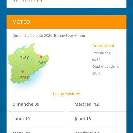
MÉTÉO
Dimanche 09 août 2026, Bonne Fête Amour
Aujourd'hui
Lever du Soleil
34°C
06:32
36°C
Coucher du soleil à
20:40
30°C
Les prévisions
Dimanche 09
Mercredi 12
Lundi 10
Jeudi 13