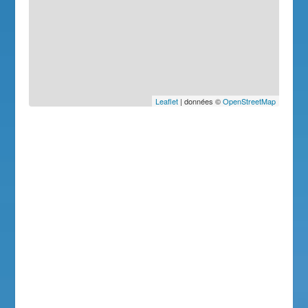
Leaflet
| données ©
OpenStreetMap