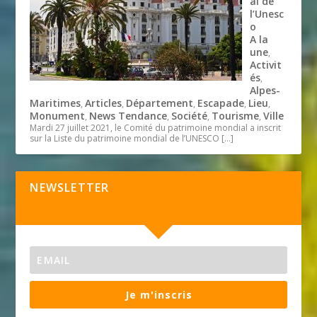
al de
l’Unesc
o
A la
une
,
Activit
és
,
Alpes-
Maritimes
Articles
Département
Escapade
Lieu
,
,
,
,
,
Monument
News Tendance
Société
Tourisme
Ville
,
,
,
,
Mardi 27 juillet 2021, le Comité du patrimoine mondial a inscrit
sur la Liste du patrimoine mondial de l’UNESCO
[…]
NEWSLETTER
Je m'inscris