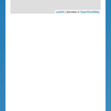
Leaflet
| données ©
OpenStreetMap