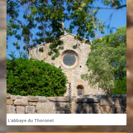
L'abbaye du Thoronet