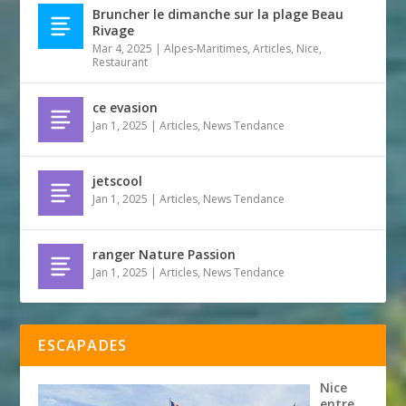
Bruncher le dimanche sur la plage Beau
Rivage
Mar 4, 2025
|
Alpes-Maritimes
,
Articles
,
Nice
,
Restaurant
ce evasion
Jan 1, 2025
|
Articles
,
News Tendance
jetscool
Jan 1, 2025
|
Articles
,
News Tendance
ranger Nature Passion
Jan 1, 2025
|
Articles
,
News Tendance
ESCAPADES
Nice
entre