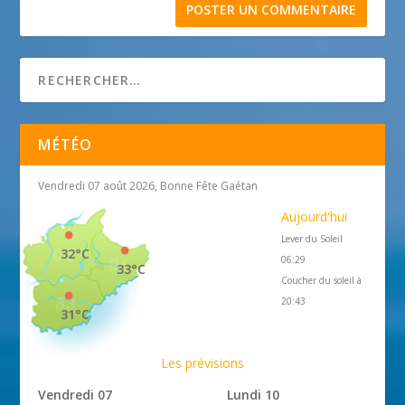
MÉTÉO
Vendredi 07 août 2026, Bonne Fête Gaétan
Aujourd'hui
Lever du Soleil
32°C
06:29
33°C
Coucher du soleil à
20:43
31°C
Les prévisions
Vendredi 07
Lundi 10