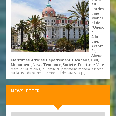
au
Patrim
oine
Mondi
al de
l’Unesc
o
A la
une
,
Activit
és
,
Alpes-
Maritimes
Articles
Département
Escapade
Lieu
,
,
,
,
,
Monument
News Tendance
Société
Tourisme
Ville
,
,
,
,
Mardi 27 juillet 2021, le Comité du patrimoine mondial a inscrit
sur la Liste du patrimoine mondial de l’UNESCO
[…]
NEWSLETTER