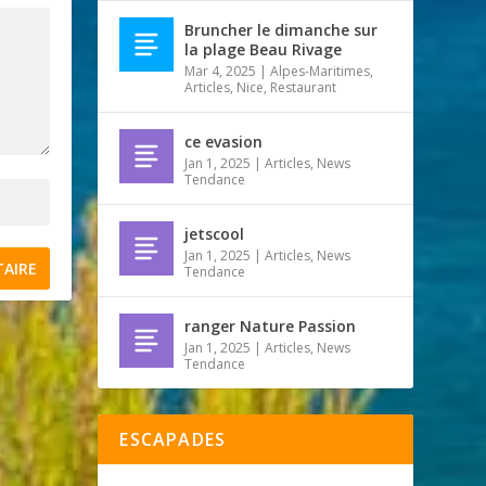
Bruncher le dimanche sur
la plage Beau Rivage
Mar 4, 2025
|
Alpes-Maritimes
,
Articles
,
Nice
,
Restaurant
ce evasion
Jan 1, 2025
|
Articles
,
News
Tendance
jetscool
Jan 1, 2025
|
Articles
,
News
Tendance
ranger Nature Passion
Jan 1, 2025
|
Articles
,
News
Tendance
ESCAPADES