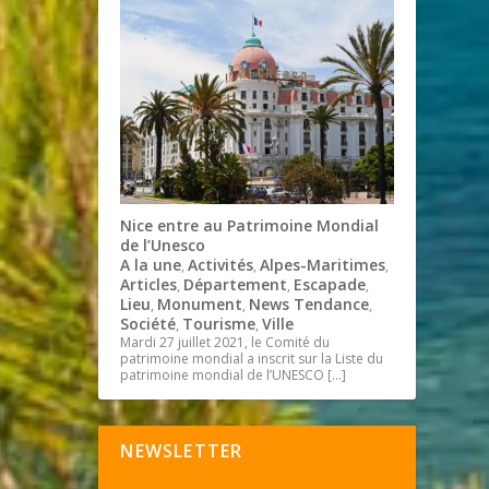
Nice entre au Patrimoine Mondial
de l’Unesco
A la une
Activités
Alpes-Maritimes
,
,
,
Articles
Département
Escapade
,
,
,
Lieu
Monument
News Tendance
,
,
,
Société
Tourisme
Ville
,
,
Mardi 27 juillet 2021, le Comité du
patrimoine mondial a inscrit sur la Liste du
patrimoine mondial de l’UNESCO
[…]
NEWSLETTER