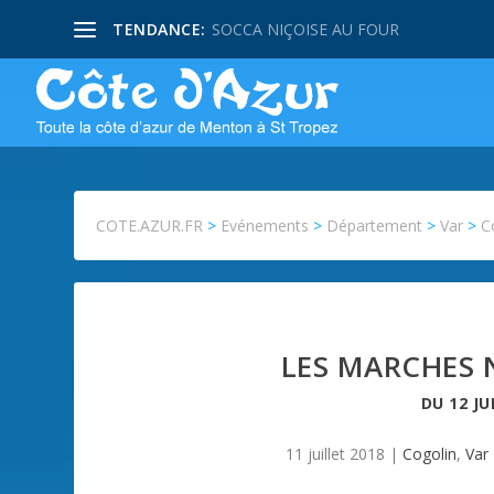
TENDANCE:
SOCCA NIÇOISE AU FOUR
COTE.AZUR.FR
>
Evénements
>
Département
>
Var
>
C
LES MARCHES
DU
12 JU
11 juillet 2018
|
Cogolin
,
Var