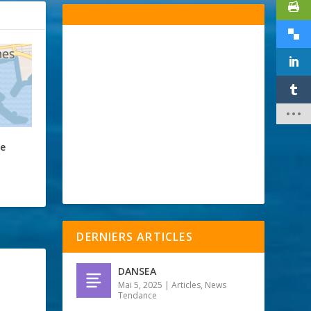
ue
DERNIERS ARTICLES
DANSEA
Mai 5, 2025
|
Articles
,
News
Tendance