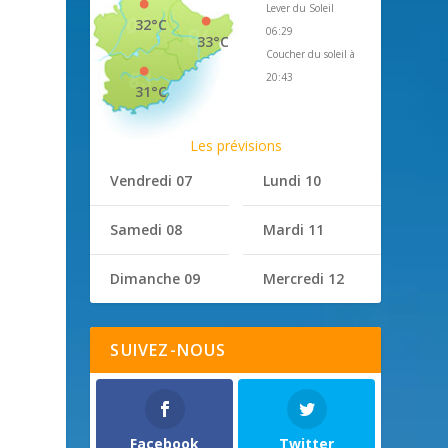
Lever du Soleil
32°C
06:29
33°C
Coucher du soleil à
20:43
31°C
Les prévisions
Vendredi 07
Lundi 10
Samedi 08
Mardi 11
Dimanche 09
Mercredi 12
SUIVEZ-NOUS
Facebook
Twitter