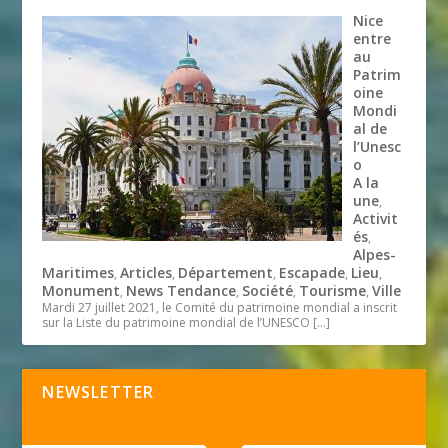
Nice
entre
au
Patrim
oine
Mondi
al de
l’Unesc
o
A la
une
,
Activit
és
,
Alpes-
Maritimes
Articles
Département
Escapade
Lieu
,
,
,
,
,
Monument
News Tendance
Société
Tourisme
Ville
,
,
,
,
Mardi 27 juillet 2021, le Comité du patrimoine mondial a inscrit
sur la Liste du patrimoine mondial de l’UNESCO
[…]
NEWSLETTER