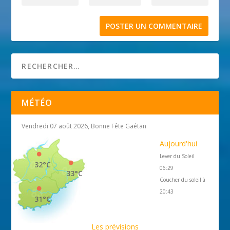
MÉTÉO
Vendredi 07 août 2026, Bonne Fête Gaétan
Aujourd'hui
Lever du Soleil
32°C
06:29
33°C
Coucher du soleil à
20:43
31°C
Les prévisions