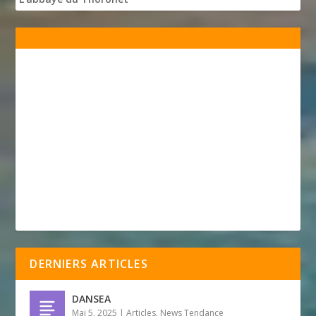
DERNIERS ARTICLES
DANSEA
Mai 5, 2025
|
Articles
,
News Tendance