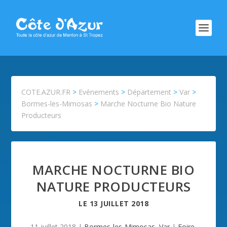
COTE.AZUR.FR
>
Evénements
>
Département
>
Var
>
Bormes-les-Mimosas
>
Marche Nocturne Bio Nature
Producteurs
MARCHE NOCTURNE BIO
NATURE PRODUCTEURS
LE
13 JUILLET 2018
11 juillet 2018
|
Bormes-les-Mimosas
,
Var
|
Foire
,