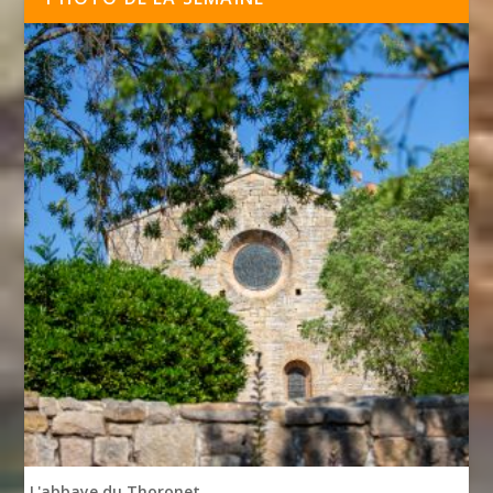
L'abbaye du Thoronet