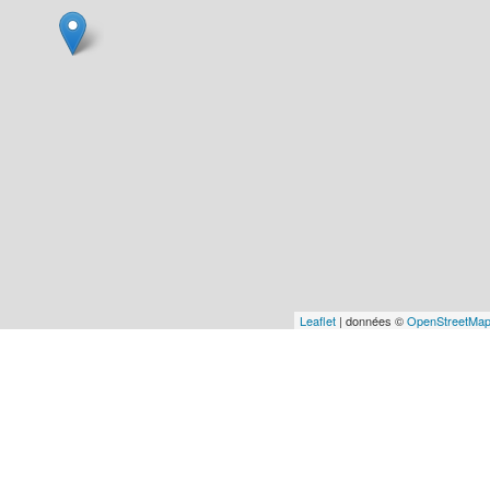
Leaflet
| données ©
OpenStreetMa