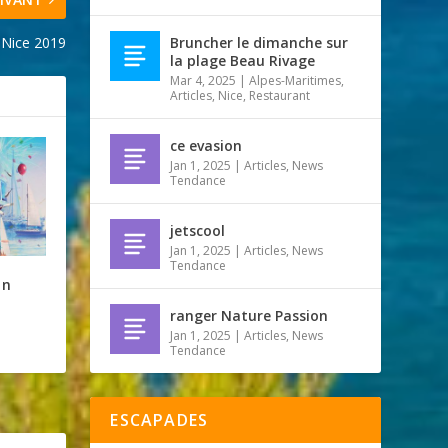
 Nice 2019
Bruncher le dimanche sur
la plage Beau Rivage
Mar 4, 2025
|
Alpes-Maritimes
,
Articles
,
Nice
,
Restaurant
ce evasion
Jan 1, 2025
|
Articles
,
News
Tendance
jetscool
Jan 1, 2025
|
Articles
,
News
Tendance
on
ranger Nature Passion
Jan 1, 2025
|
Articles
,
News
Tendance
ESCAPADES