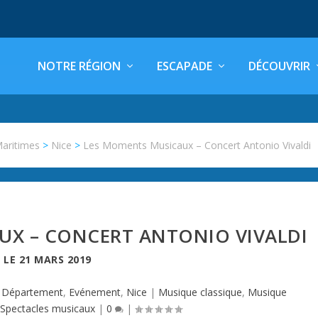
NOTRE RÉGION
ESCAPADE
DÉCOUVRIR
Maritimes
>
Nice
>
Les Moments Musicaux – Concert Antonio Vivaldi
UX – CONCERT ANTONIO VIVALDI
LE
21 MARS 2019
,
Département
,
Evénement
,
Nice
|
Musique classique
,
Musique
Spectacles musicaux
|
0
|