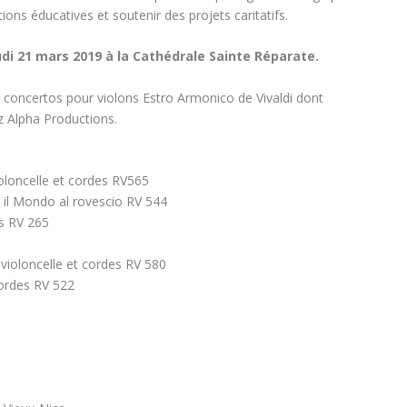
ns éducatives et soutenir des projets caritatifs.
eudi 21 mars 2019 à la Cathédrale Sainte Réparate.
concertos pour violons Estro Armonico de Vivaldi dont
z Alpha Productions.
oloncelle et cordes RV565
a il Mondo al rovescio RV 544
s RV 265
violoncelle et cordes RV 580
cordes RV 522