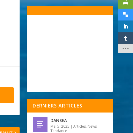
DERNIERS ARTICLES
DANSEA
Mai 5, 2025
|
Articles
,
News
Tendance
IVANT