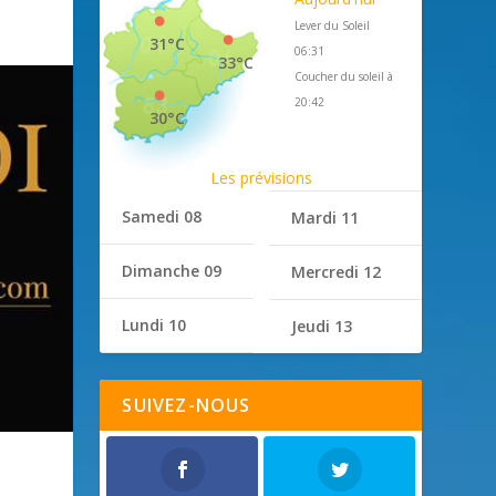
Lever du Soleil
31°C
06:31
33°C
Coucher du soleil à
20:42
30°C
Les prévisions
Samedi 08
Mardi 11
Dimanche 09
Mercredi 12
Lundi 10
Jeudi 13
SUIVEZ-NOUS