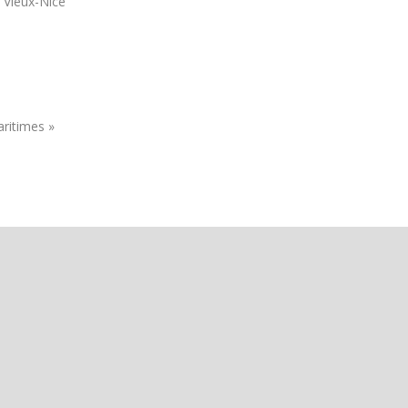
 Vieux-Nice
ritimes »