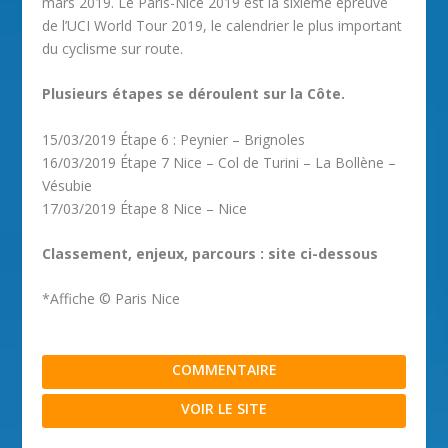
mars 2019. Le Paris-Nice 2019 est la sixième épreuve
de l’UCI World Tour 2019, le calendrier le plus important
du cyclisme sur route.
Plusieurs étapes se déroulent sur la Côte.
15/03/2019 Étape 6 : Peynier – Brignoles
16/03/2019 Étape 7 Nice – Col de Turini – La Bollène –
Vésubie
17/03/2019 Étape 8 Nice – Nice
Classement, enjeux, parcours : site ci-dessous
*Affiche © Paris Nice
COMMENTAIRE
VOIR LE SITE