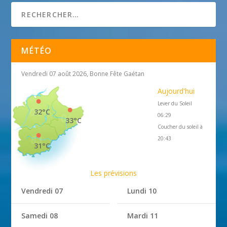
MÉTÉO
Vendredi 07 août 2026, Bonne Fête Gaétan
Aujourd'hui
Lever du Soleil
32°C
06:29
33°C
Coucher du soleil à
20:43
31°C
Les prévisions
Vendredi 07
Lundi 10
Samedi 08
Mardi 11