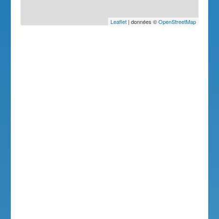
Leaflet
| données ©
OpenStreetMap