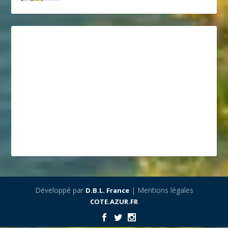
Développé par
| Mentions légales
D.B.L. France
COTE.AZUR.FR