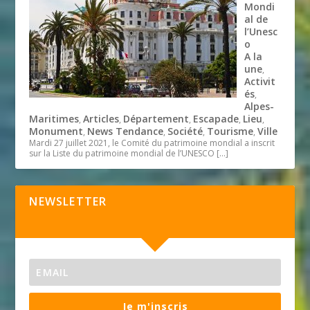
Mondi
al de
l’Unesc
o
A la
une
,
Activit
és
,
Alpes-
Maritimes
Articles
Département
Escapade
Lieu
,
,
,
,
,
Monument
News Tendance
Société
Tourisme
Ville
,
,
,
,
Mardi 27 juillet 2021, le Comité du patrimoine mondial a inscrit
sur la Liste du patrimoine mondial de l’UNESCO
[…]
NEWSLETTER
Je m'inscris