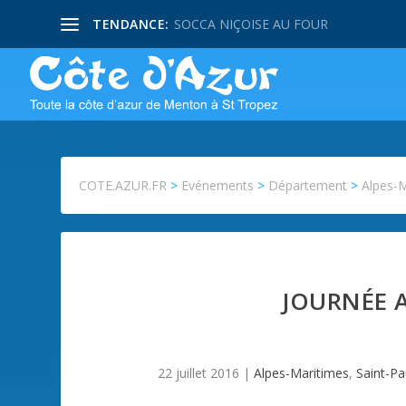
TENDANCE:
SOCCA NIÇOISE AU FOUR
COTE.AZUR.FR
>
Evénements
>
Département
>
Alpes-
JOURNÉE 
22 juillet 2016
|
Alpes-Maritimes
,
Saint-Pa