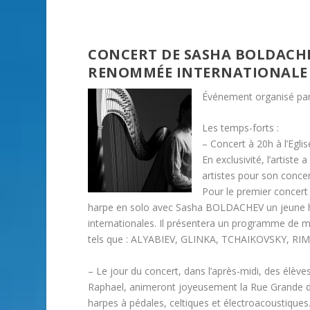
CONCERT DE SASHA BOLDACHE
RENOMMÉE INTERNATIONALE
Événement organisé par 
Les temps-forts :
– Concert à 20h à l’Egli
En exclusivité, l’artis
artistes pour son concer
Pour le premier concert
harpe en solo avec Sasha BOLDACHEV un jeune har
internationales. Il présentera un programme de 
tels que : ALYABIEV, GLINKA, TCHAIKOVSKY, 
– Le jour du concert, dans l’après-midi, des élève
Raphael, animeront joyeusement la Rue Grande dan
harpes à pédales, celtiques et électroacoustiques