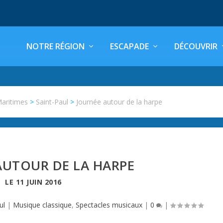
NOTRE RÉGION
ESCAPADE
DÉCOUVRIR
Maritimes
>
Saint-Paul
>
Journée autour de la harpe
AUTOUR DE LA HARPE
LE
11 JUIN 2016
ul
|
Musique classique
,
Spectacles musicaux
|
0
|