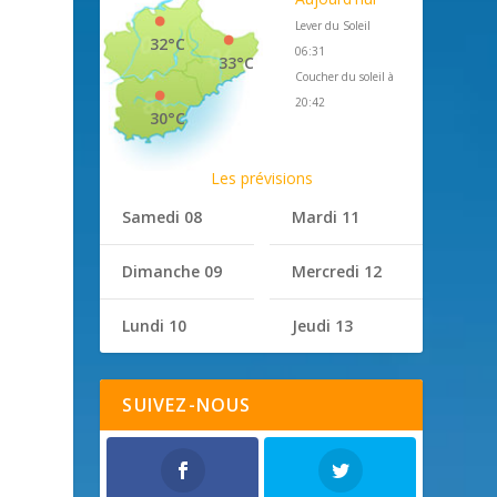
Lever du Soleil
32°C
06:31
33°C
Coucher du soleil à
20:42
30°C
Les prévisions
Samedi 08
Mardi 11
Dimanche 09
Mercredi 12
Lundi 10
Jeudi 13
SUIVEZ-NOUS