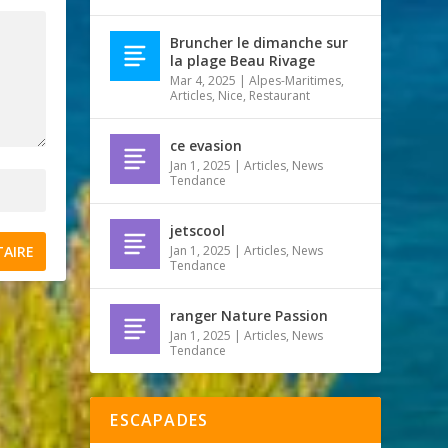
Bruncher le dimanche sur
la plage Beau Rivage
Mar 4, 2025
|
Alpes-Maritimes
,
Articles
,
Nice
,
Restaurant
ce evasion
Jan 1, 2025
|
Articles
,
News
Tendance
jetscool
Jan 1, 2025
|
Articles
,
News
Tendance
ranger Nature Passion
Jan 1, 2025
|
Articles
,
News
Tendance
ESCAPADES