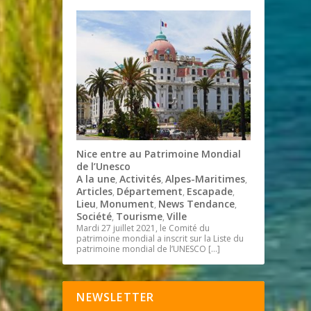
Nice entre au Patrimoine Mondial
de l’Unesco
A la une
Activités
Alpes-Maritimes
,
,
,
Articles
Département
Escapade
,
,
,
Lieu
Monument
News Tendance
,
,
,
Société
Tourisme
Ville
,
,
Mardi 27 juillet 2021, le Comité du
patrimoine mondial a inscrit sur la Liste du
patrimoine mondial de l’UNESCO
[…]
NEWSLETTER