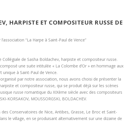
V, HARPISTE ET COMPOSITEUR RUSSE DE
l’association “La Harpe à Saint-Paul de Vence”
se Collégiale de Sasha Boldachev, harpiste et compositeur russe.
te a composé une suite intitulée « La Colombe d’Or » en hommage aux
t unique à Saint-Paul de Vence.
 organisé par notre association, nous avons choisi de présenter la
piste et compositeur russe, qui se produit déjà sur les scènes
musique russe romantique du XIXème siècle avec des compositeurs
RIMSKI-KORSAKOV, MOUSSORGSKI, BOLDACHEV.
s des Conservatoires de Nice, Antibes, Grasse, Le Broc et Saint-
s le village, en se produisant alternativement sur une dizaine de
.