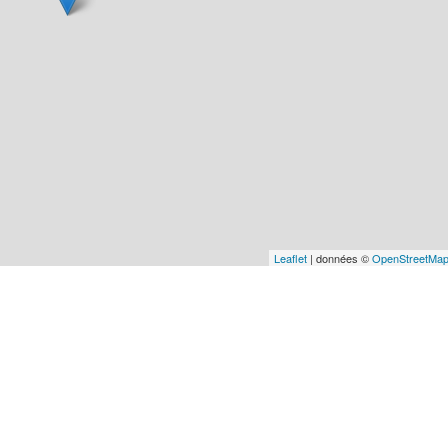
Leaflet
| données ©
OpenStreetMa