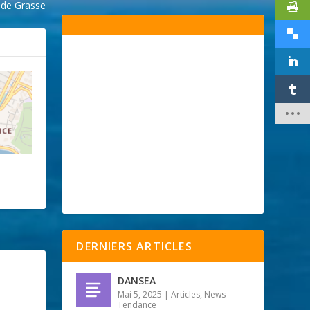
 de Grasse
DERNIERS ARTICLES
DANSEA
Mai 5, 2025
|
Articles
,
News
Tendance