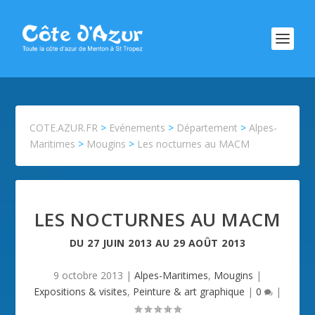
COTE.AZUR.FR
>
Evénements
>
Département
>
Alpes-
Maritimes
>
Mougins
>
Les nocturnes au MACM
LES NOCTURNES AU MACM
DU
27 JUIN 2013
AU
29 AOÛT 2013
9 octobre 2013
|
Alpes-Maritimes
,
Mougins
|
Expositions & visites
,
Peinture & art graphique
|
0
|