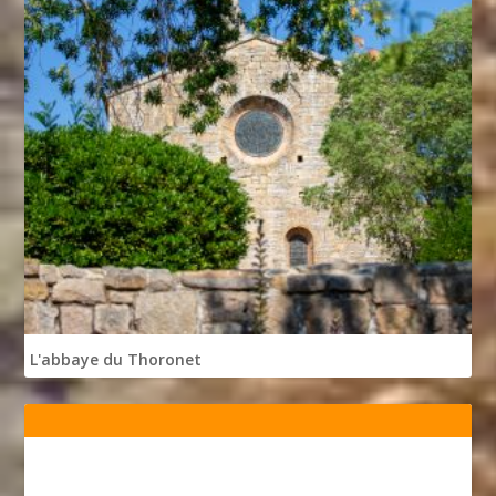
L'abbaye du Thoronet