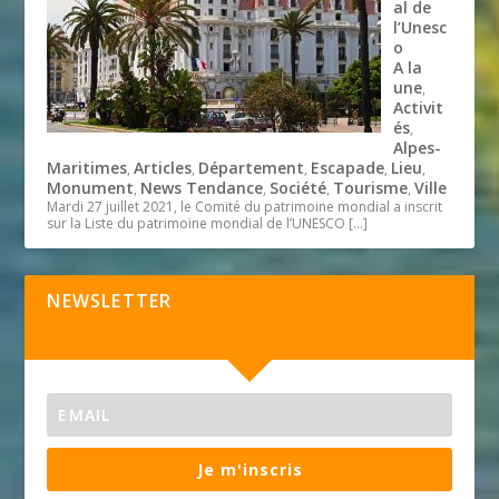
al de
l’Unesc
o
A la
une
,
Activit
és
,
Alpes-
Maritimes
Articles
Département
Escapade
Lieu
,
,
,
,
,
Monument
News Tendance
Société
Tourisme
Ville
,
,
,
,
Mardi 27 juillet 2021, le Comité du patrimoine mondial a inscrit
sur la Liste du patrimoine mondial de l’UNESCO
[…]
NEWSLETTER
Je m'inscris