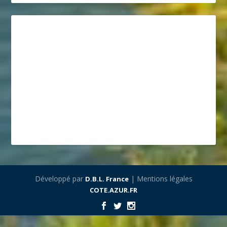
Développé par
| Mentions légales
D.B.L. France
COTE.AZUR.FR