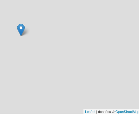
Leaflet
| données ©
OpenStreetMa