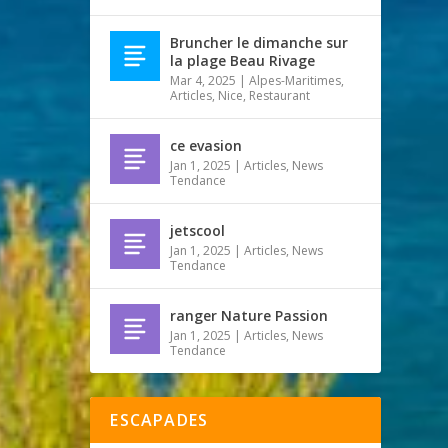
Bruncher le dimanche sur
la plage Beau Rivage
Mar 4, 2025
|
Alpes-Maritimes
,
Articles
,
Nice
,
Restaurant
ce evasion
Jan 1, 2025
|
Articles
,
News
Tendance
jetscool
Jan 1, 2025
|
Articles
,
News
Tendance
ranger Nature Passion
Jan 1, 2025
|
Articles
,
News
Tendance
ESCAPADES