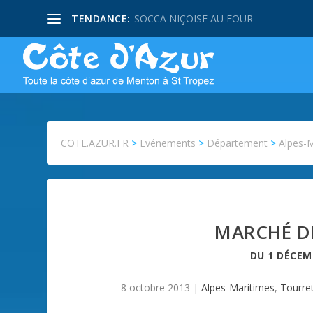
TENDANCE:
SOCCA NIÇOISE AU FOUR
COTE.AZUR.FR
>
Evénements
>
Département
>
Alpes-
MARCHÉ D
DU
1 DÉCEM
8 octobre 2013
|
Alpes-Maritimes
,
Tourre