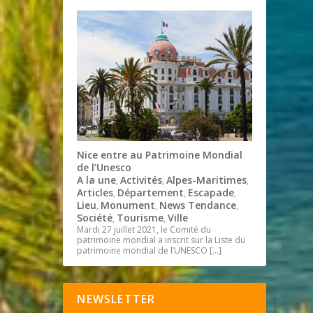
Nice entre au Patrimoine Mondial
de l’Unesco
A la une
Activités
Alpes-Maritimes
,
,
,
Articles
Département
Escapade
,
,
,
Lieu
Monument
News Tendance
,
,
,
Société
Tourisme
Ville
,
,
Mardi 27 juillet 2021, le Comité du
patrimoine mondial a inscrit sur la Liste du
patrimoine mondial de l’UNESCO
[…]
NEWSLETTER