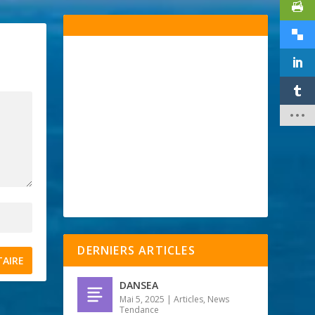
DERNIERS ARTICLES
DANSEA
Mai 5, 2025
|
Articles
,
News
Tendance