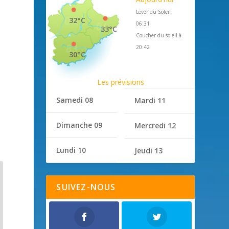
Lever du Soleil
32°C
06:31
33°C
Coucher du soleil à
20:42
30°C
Les prévisions
Samedi 08
Mardi 11
Dimanche 09
Mercredi 12
Lundi 10
Jeudi 13
SUIVEZ-NOUS