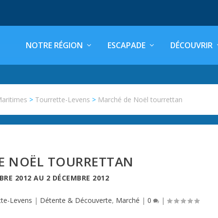
NOTRE RÉGION
ESCAPADE
DÉCOUVRIR
Maritimes
>
Tourrette-Levens
>
Marché de Noël tourrettan
E NOËL TOURRETTAN
BRE 2012
AU
2 DÉCEMBRE 2012
tte-Levens
|
Détente & Découverte
,
Marché
|
0
|