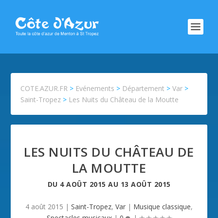
COTE.AZUR.FR
>
Evénements
>
Département
>
Var
>
Saint-Tropez
>
Les Nuits du Château de la Moutte
LES NUITS DU CHÂTEAU DE
LA MOUTTE
DU
4 AOÛT 2015
AU
13 AOÛT 2015
4 août 2015
|
Saint-Tropez
,
Var
|
Musique classique
,
Spectacles musicaux
|
0
|