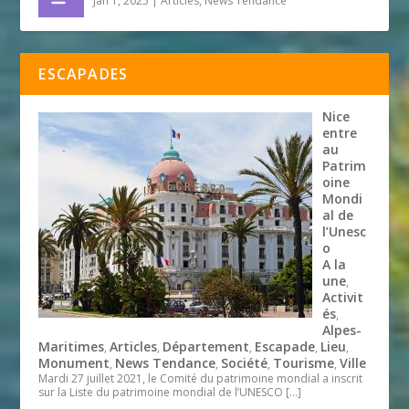
Jan 1, 2025
|
Articles
,
News Tendance
ESCAPADES
Nice
entre
au
Patrim
oine
Mondi
al de
l’Unesc
o
A la
une
,
Activit
és
,
Alpes-
Maritimes
Articles
Département
Escapade
Lieu
,
,
,
,
,
Monument
News Tendance
Société
Tourisme
Ville
,
,
,
,
Mardi 27 juillet 2021, le Comité du patrimoine mondial a inscrit
sur la Liste du patrimoine mondial de l’UNESCO
[…]