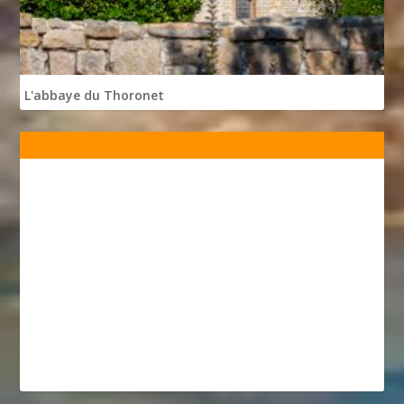
L'abbaye du Thoronet