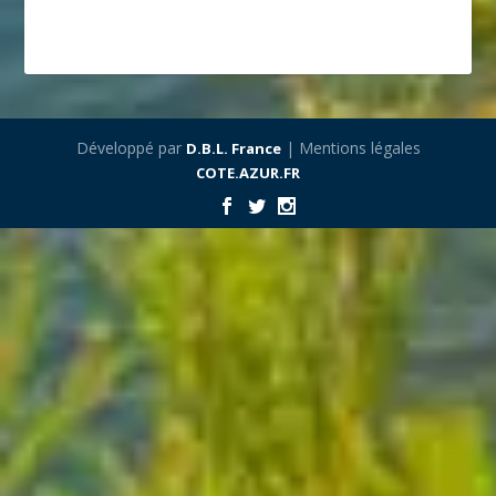
Développé par
| Mentions légales
D.B.L. France
COTE.AZUR.FR