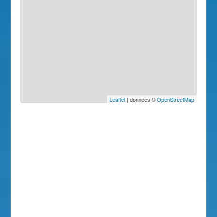
Leaflet
| données ©
OpenStreetMap