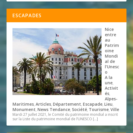
ESCAPADES
Nice
entre
au
Patrim
oine
Mondi
al de
l’Unesc
o
A la
une
,
Activit
és
,
Alpes-
Maritimes
Articles
Département
Escapade
Lieu
,
,
,
,
,
Monument
News Tendance
Société
Tourisme
Ville
,
,
,
,
Mardi 27 juillet 2021, le Comité du patrimoine mondial a inscrit
sur la Liste du patrimoine mondial de l’UNESCO
[…]