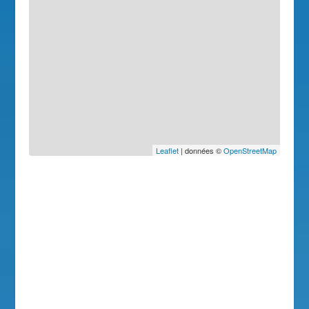
Leaflet
| données ©
OpenStreetMap