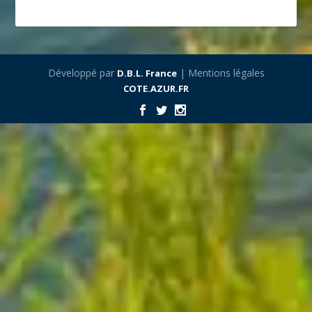
Développé par
| Mentions légales
D.B.L. France
COTE.AZUR.FR