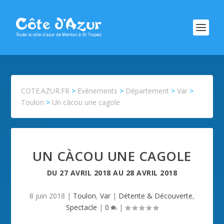
COTE.AZUR.FR
>
Evénements
>
Département
>
Var
>
Toulon
>
Un càcou une cagole
UN CÀCOU UNE CAGOLE
DU
27 AVRIL 2018
AU
28 AVRIL 2018
8 juin 2018
|
Toulon
,
Var
|
Détente & Découverte
,
Spectacle
|
0
|