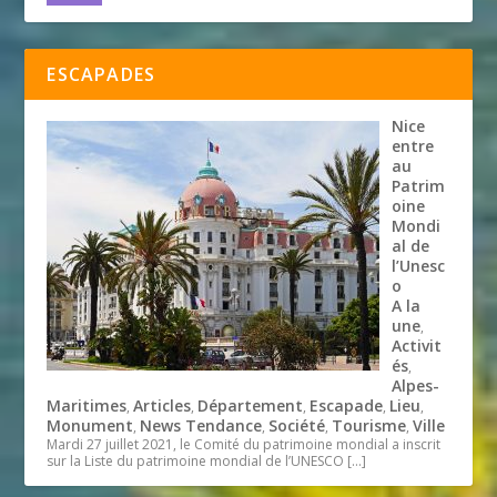
ESCAPADES
Nice
entre
au
Patrim
oine
Mondi
al de
l’Unesc
o
A la
une
,
Activit
és
,
Alpes-
Maritimes
Articles
Département
Escapade
Lieu
,
,
,
,
,
Monument
News Tendance
Société
Tourisme
Ville
,
,
,
,
Mardi 27 juillet 2021, le Comité du patrimoine mondial a inscrit
sur la Liste du patrimoine mondial de l’UNESCO
[…]