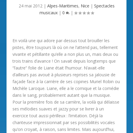
24 mai 2012
|
Alpes-Maritimes
,
Nice
|
Spectacles
musicaux
|
0
|
En voilà une qui adore par-dessus tout brouiller les
pistes, être toujours là où on ne l’attend pas, tellement
vivante et pétillante qu’elle a non plus un, mais deux ou
trois trains d’avance ! On savait depuis longtemps que
“l’autre” folie de Liane était l’humour. N’avait-elle
d’ailleurs pas avoué à plusieurs reprises sa jalousie de
façade face à la carrière de ses copines Muriel Robin ou
Michèle Laroque. Liane, elle a le comique et la comédie
dans le sang, probablement autant que la musique.
Pour la première fois de sa carrière, la voilà qui délaisse
ses mélodies suaves et jazzy pour se livrer à un
exercice tout aussi périlleux : l’imitation. Déjà la
chanteuse impressionnait par ses possibilités vocales
qu’on croyait, à raison, sans limites. Mais aujourd’hui,