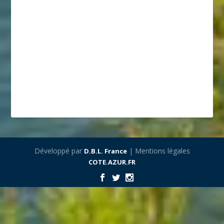
Développé par
| Mentions légales
D.B.L. France
COTE.AZUR.FR