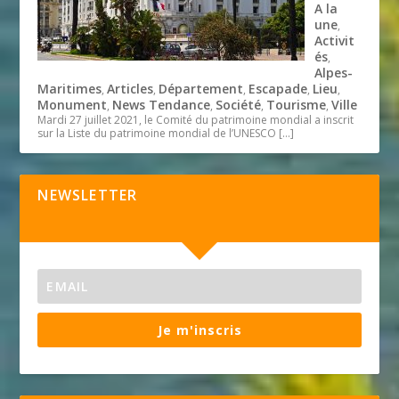
A la
une
,
Activit
és
,
Alpes-
Maritimes
Articles
Département
Escapade
Lieu
,
,
,
,
,
Monument
News Tendance
Société
Tourisme
Ville
,
,
,
,
Mardi 27 juillet 2021, le Comité du patrimoine mondial a inscrit
sur la Liste du patrimoine mondial de l’UNESCO
[…]
NEWSLETTER
Je m'inscris