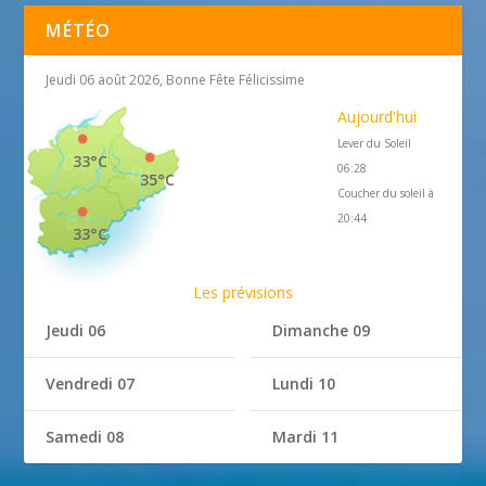
MÉTÉO
Jeudi 06 août 2026, Bonne Fête Félicissime
Aujourd'hui
Lever du Soleil
33°C
06:28
35°C
Coucher du soleil à
20:44
33°C
Les prévisions
Jeudi 06
Dimanche 09
Vendredi 07
Lundi 10
Samedi 08
Mardi 11