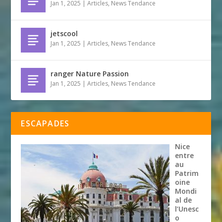
Jan 1, 2025
|
Articles
,
News Tendance
jetscool
Jan 1, 2025
|
Articles
,
News Tendance
ranger Nature Passion
Jan 1, 2025
|
Articles
,
News Tendance
ESCAPADES
Nice
entre
au
Patrim
oine
Mondi
al de
l’Unesc
o