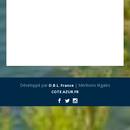
Développé par
| Mentions légales
D.B.L. France
COTE.AZUR.FR