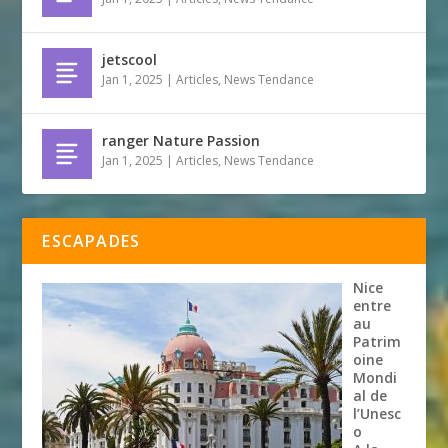
jetscool
Jan 1, 2025
|
Articles
,
News Tendance
ranger Nature Passion
Jan 1, 2025
|
Articles
,
News Tendance
ESCAPADES
Nice
entre
au
Patrim
oine
Mondi
al de
l’Unesc
o