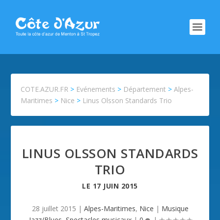
COTE.AZUR.FR
>
Evénements
>
Département
>
Alpes-
Maritimes
>
Nice
>
Linus Olsson Standards Trio
LINUS OLSSON STANDARDS
TRIO
LE
17 JUIN 2015
28 juillet 2015
|
Alpes-Maritimes
,
Nice
|
Musique
Jazz/Blues
,
Spectacles musicaux
|
0
|