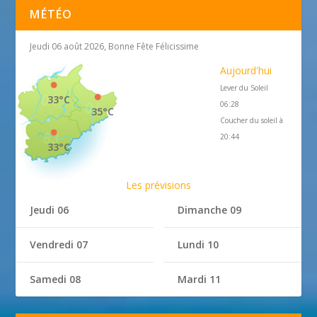
MÉTÉO
Jeudi 06 août 2026, Bonne Fête Félicissime
Aujourd'hui
Lever du Soleil
33°C
06:28
35°C
Coucher du soleil à
20:44
33°C
Les prévisions
Jeudi 06
Dimanche 09
Vendredi 07
Lundi 10
Samedi 08
Mardi 11