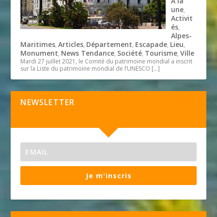
A la
une
,
Activit
és
,
Alpes-
Maritimes
Articles
Département
Escapade
Lieu
,
,
,
,
,
Monument
News Tendance
Société
Tourisme
Ville
,
,
,
,
Mardi 27 juillet 2021, le Comité du patrimoine mondial a inscrit
sur la Liste du patrimoine mondial de l’UNESCO
[…]
NEWSLETTER
Je m'inscris