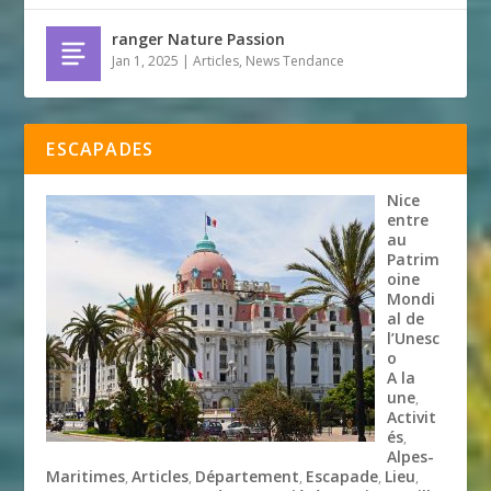
ranger Nature Passion
Jan 1, 2025
|
Articles
,
News Tendance
ESCAPADES
Nice
entre
au
Patrim
oine
Mondi
al de
l’Unesc
o
A la
une
,
Activit
és
,
Alpes-
Maritimes
Articles
Département
Escapade
Lieu
,
,
,
,
,