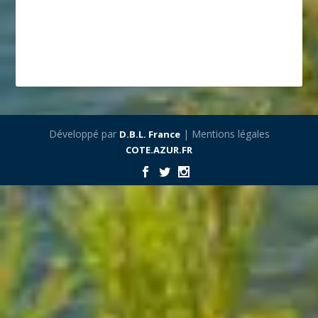
Développé par
| Mentions légales
D.B.L. France
COTE.AZUR.FR