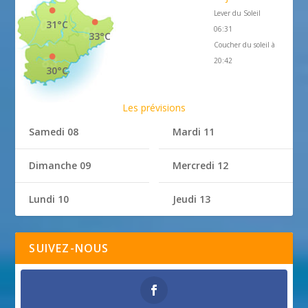
Lever du Soleil
31°C
06:31
33°C
Coucher du soleil à
20:42
30°C
Les prévisions
Samedi 08
Mardi 11
Dimanche 09
Mercredi 12
Lundi 10
Jeudi 13
SUIVEZ-NOUS