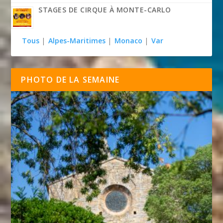
STAGES DE CIRQUE À MONTE-CARLO
Tous
|
Alpes-Maritimes
|
Monaco
|
Var
PHOTO DE LA SEMAINE