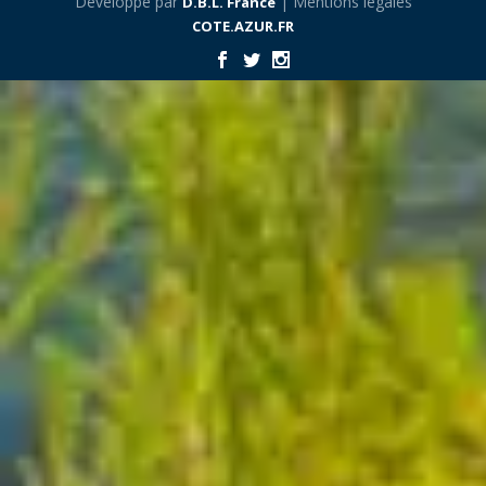
Développé par
| Mentions légales
D.B.L. France
COTE.AZUR.FR