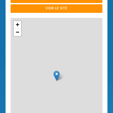
VOIR LE SITE
+
−