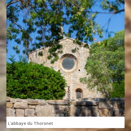
L'abbaye du Thoronet