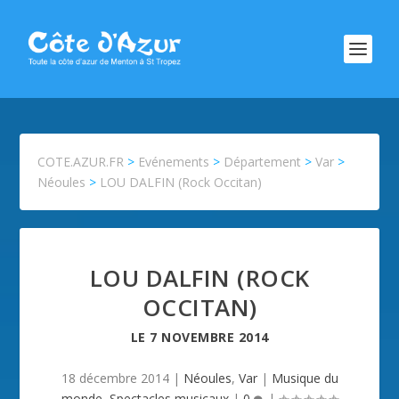
COTE.AZUR.FR
>
Evénements
>
Département
>
Var
>
Néoules
>
LOU DALFIN (Rock Occitan)
LOU DALFIN (ROCK
OCCITAN)
LE
7 NOVEMBRE 2014
18 décembre 2014
|
Néoules
,
Var
|
Musique du
monde
,
Spectacles musicaux
|
0
|