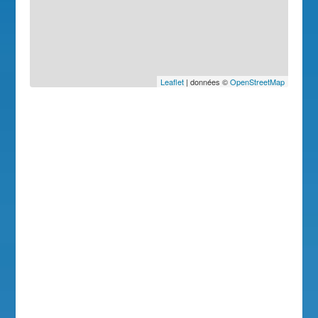
Leaflet
| données ©
OpenStreetMap