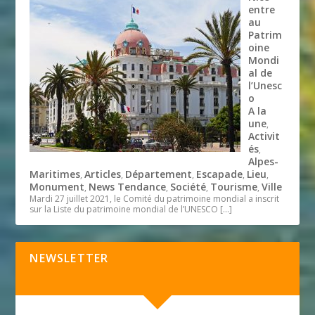
entre
au
Patrim
oine
Mondi
al de
l’Unesc
o
A la
une
,
Activit
és
,
Alpes-
Maritimes
Articles
Département
Escapade
Lieu
,
,
,
,
,
Monument
News Tendance
Société
Tourisme
Ville
,
,
,
,
Mardi 27 juillet 2021, le Comité du patrimoine mondial a inscrit
sur la Liste du patrimoine mondial de l’UNESCO
[…]
NEWSLETTER