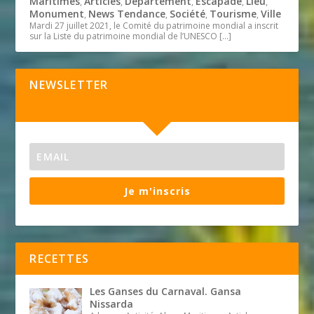
Maritimes
Articles
Département
Escapade
Lieu
,
,
,
,
,
Monument
News Tendance
Société
Tourisme
Ville
,
,
,
,
Mardi 27 juillet 2021, le Comité du patrimoine mondial a inscrit
sur la Liste du patrimoine mondial de l’UNESCO
[…]
NEWSLETTER
Je m'inscris
RECETTES
Les Ganses du Carnaval. Gansa
Nissarda