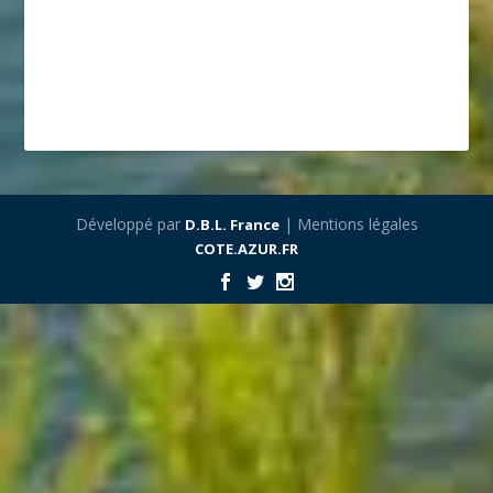
Développé par
| Mentions légales
D.B.L. France
COTE.AZUR.FR