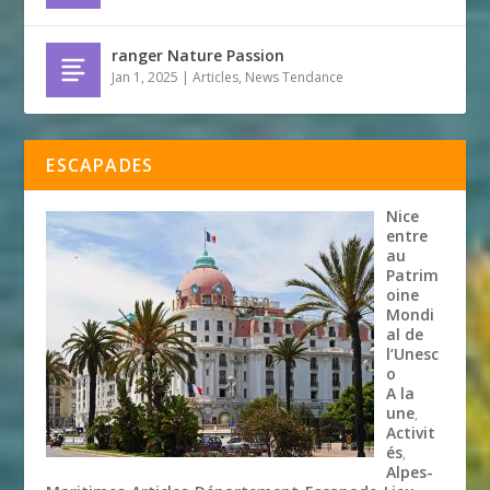
ranger Nature Passion
Jan 1, 2025
|
Articles
,
News Tendance
ESCAPADES
Nice
entre
au
Patrim
oine
Mondi
al de
l’Unesc
o
A la
une
,
Activit
és
,
Alpes-