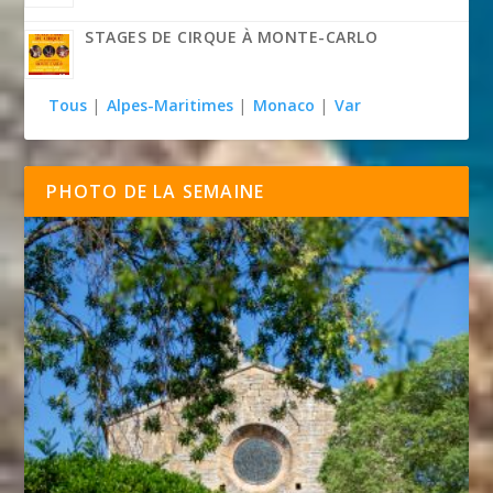
STAGES DE CIRQUE À MONTE-CARLO
Tous
|
Alpes-Maritimes
|
Monaco
|
Var
PHOTO DE LA SEMAINE