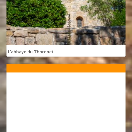
L'abbaye du Thoronet