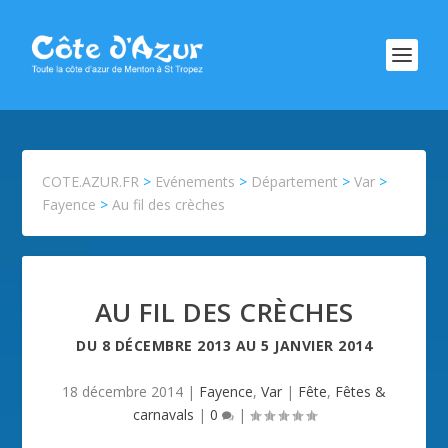
COTE.AZUR.FR
>
Evénements
>
Département
>
Var
>
Fayence
>
Au fil des crèches
AU FIL DES CRÈCHES
DU
8 DÉCEMBRE 2013
AU
5 JANVIER 2014
18 décembre 2014
|
Fayence
,
Var
|
Fête
,
Fêtes &
carnavals
|
0
|