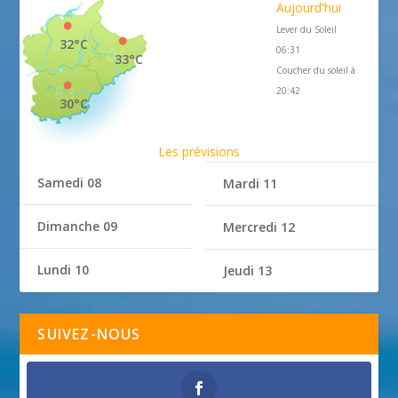
Aujourd'hui
Lever du Soleil
32°C
06:31
33°C
Coucher du soleil à
20:42
30°C
Les prévisions
Samedi 08
Mardi 11
Dimanche 09
Mercredi 12
Lundi 10
Jeudi 13
SUIVEZ-NOUS