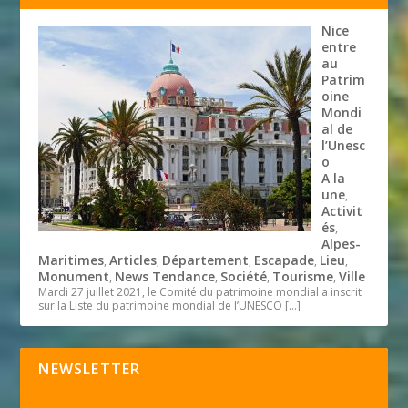
Nice
entre
au
Patrim
oine
Mondi
al de
l’Unesc
o
A la
une
,
Activit
és
,
Alpes-
Maritimes
Articles
Département
Escapade
Lieu
,
,
,
,
,
Monument
News Tendance
Société
Tourisme
Ville
,
,
,
,
Mardi 27 juillet 2021, le Comité du patrimoine mondial a inscrit
sur la Liste du patrimoine mondial de l’UNESCO
[…]
NEWSLETTER