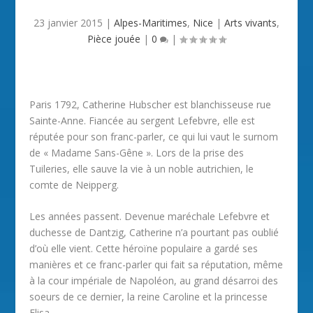
23 janvier 2015
|
Alpes-Maritimes
,
Nice
|
Arts vivants
,
Pièce jouée
|
0
|
Paris 1792, Catherine Hubscher est blanchisseuse rue
Sainte-Anne. Fiancée au sergent Lefebvre, elle est
réputée pour son franc-parler, ce qui lui vaut le surnom
de « Madame Sans-Gêne ». Lors de la prise des
Tuileries, elle sauve la vie à un noble autrichien, le
comte de Neipperg.
Les années passent. Devenue maréchale Lefebvre et
duchesse de Dantzig, Catherine n’a pourtant pas oublié
d’où elle vient. Cette héroïne populaire a gardé ses
manières et ce franc-parler qui fait sa réputation, même
à la cour impériale de Napoléon, au grand désarroi des
soeurs de ce dernier, la reine Caroline et la princesse
Elisa…