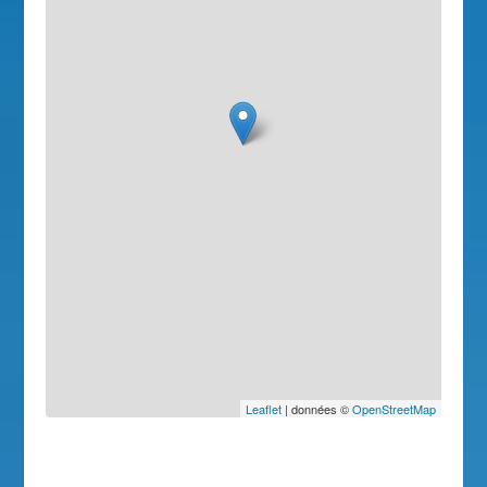
Leaflet
| données ©
OpenStreetMap