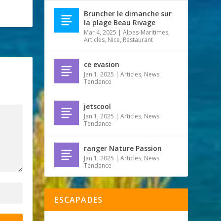
Bruncher le dimanche sur
la plage Beau Rivage
Mar 4, 2025
|
Alpes-Maritimes
,
Articles
,
Nice
,
Restaurant
ce evasion
Jan 1, 2025
|
Articles
,
News
Tendance
jetscool
Jan 1, 2025
|
Articles
,
News
Tendance
ranger Nature Passion
Jan 1, 2025
|
Articles
,
News
Tendance
ESCAPADES