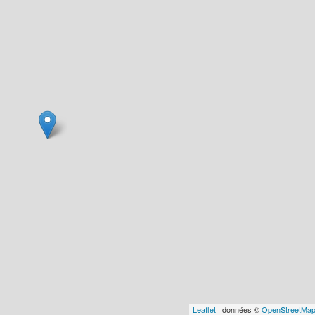
Leaflet
| données ©
OpenStreetMa