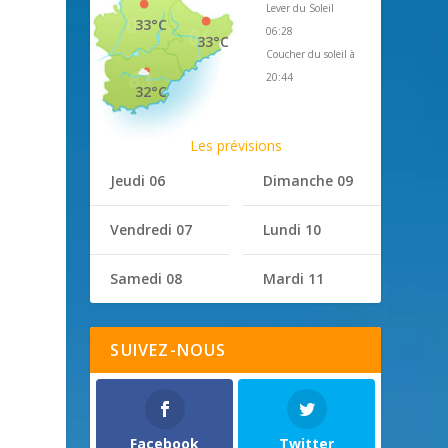
Lever du Soleil
33°C
06:28
33°C
Coucher du soleil à
20:44
32°C
Les prévisions
Jeudi 06
Dimanche 09
Vendredi 07
Lundi 10
Samedi 08
Mardi 11
SUIVEZ-NOUS
Facebook
Twitter