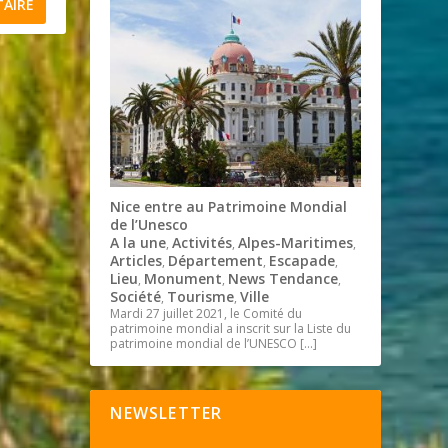
Nice entre au Patrimoine Mondial
de l’Unesco
A la une
Activités
Alpes-Maritimes
,
,
,
Articles
Département
Escapade
,
,
,
Lieu
Monument
News Tendance
,
,
,
Société
Tourisme
Ville
,
,
Mardi 27 juillet 2021, le Comité du
patrimoine mondial a inscrit sur la Liste du
patrimoine mondial de l’UNESCO
[…]
NEWSLETTER