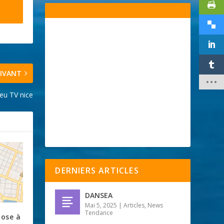
IVANT
jeu TV nice
DERNIERS ARTICLES
DANSEA
Mai 5, 2025
|
Articles
,
News
Tendance
pose à