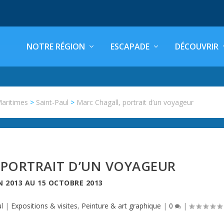
NOTRE RÉGION
ESCAPADE
DÉCOUVRIR
Maritimes
>
Saint-Paul
>
Marc Chagall, portrait d’un voyageur
 PORTRAIT D’UN VOYAGEUR
N 2013
AU
15 OCTOBRE 2013
l
|
Expositions & visites
,
Peinture & art graphique
|
0
|