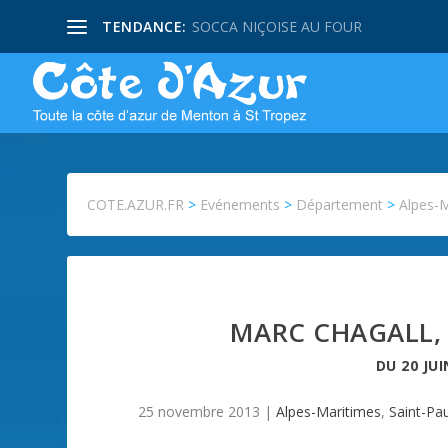
TENDANCE:
SOCCA NIÇOISE AU FOUR
COTE.AZUR.FR
>
Evénements
>
Département
>
Alpes-
MARC CHAGALL,
DU
20 JUI
25 novembre 2013
|
Alpes-Maritimes
,
Saint-Pau