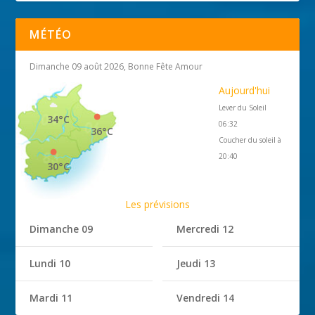
MÉTÉO
Dimanche 09 août 2026, Bonne Fête Amour
Aujourd'hui
Lever du Soleil
34°C
06:32
36°C
Coucher du soleil à
20:40
30°C
Les prévisions
Dimanche 09
Mercredi 12
Lundi 10
Jeudi 13
Mardi 11
Vendredi 14