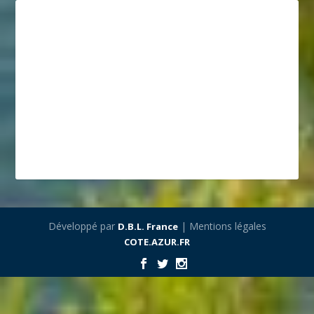
Développé par
| Mentions légales
D.B.L. France
COTE.AZUR.FR