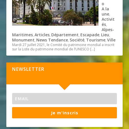
o
A la
une
,
Activit
és
,
Alpes-
Maritimes
Articles
Département
Escapade
Lieu
,
,
,
,
,
Monument
News Tendance
Société
Tourisme
Ville
,
,
,
,
Mardi 27 juillet 2021, le Comité du patrimoine mondial a inscrit
sur la Liste du patrimoine mondial de l’UNESCO
[…]
NEWSLETTER
Je m'inscris