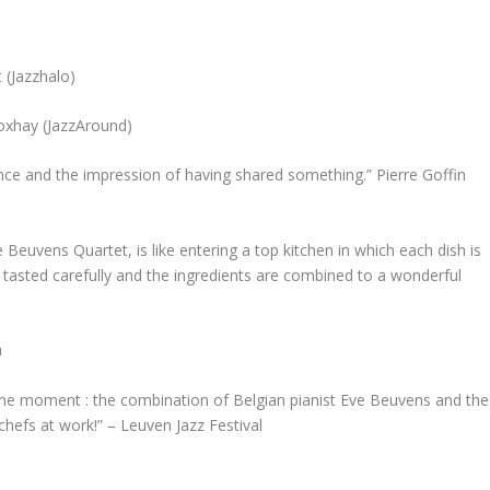
 (Jazzhalo)
Loxhay (JazzAround)
ance and the impression of having shared something.” Pierre Goffin
Beuvens Quartet, is like entering a top kitchen in which each dish is
 tasted carefully and the ingredients are combined to a wonderful
a
the moment : the combination of Belgian pianist Eve Beuvens and the
efs at work!” – Leuven Jazz Festival