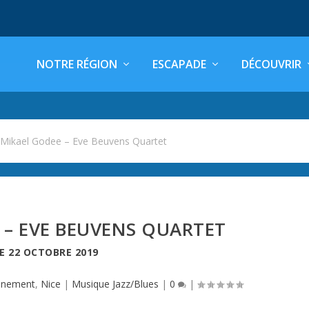
NOTRE RÉGION
ESCAPADE
DÉCOUVRIR
>
Mikael Godee – Eve Beuvens Quartet
 – EVE BEUVENS QUARTET
LE
22 OCTOBRE 2019
énement
,
Nice
|
Musique Jazz/Blues
|
0
|