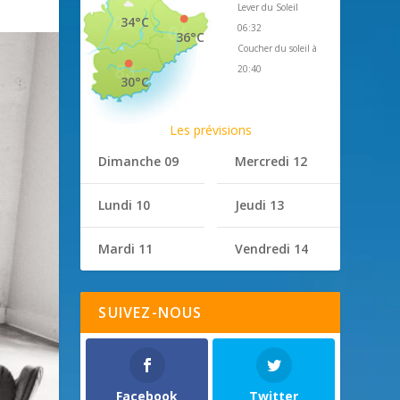
Lever du Soleil
34°C
06:32
36°C
Coucher du soleil à
20:40
30°C
Les prévisions
Dimanche 09
Mercredi 12
Lundi 10
Jeudi 13
Mardi 11
Vendredi 14
SUIVEZ-NOUS
Facebook
Twitter