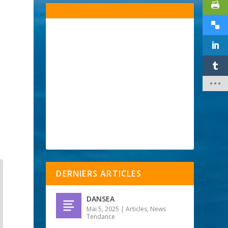
DERNIERS ARTICLES
DANSEA
Mai 5, 2025
|
Articles
,
News
Tendance