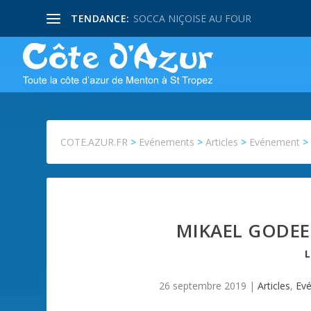
TENDANCE:
SOCCA NIÇOISE AU FOUR
COTE.AZUR.FR
>
Evénements
>
Articles
>
Evénement
MIKAEL GODEE
26 septembre 2019
|
Articles
,
Ev