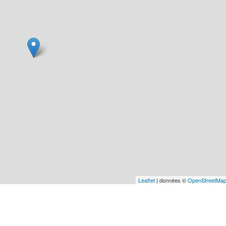
Leaflet
| données ©
OpenStreetMa