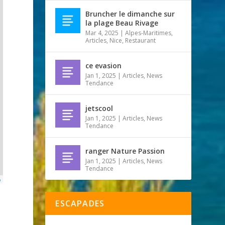
Bruncher le dimanche sur
la plage Beau Rivage
Mar 4, 2025
|
Alpes-Maritimes
,
Articles
,
Nice
,
Restaurant
ce evasion
Jan 1, 2025
|
Articles
,
News
Tendance
jetscool
Jan 1, 2025
|
Articles
,
News
Tendance
ranger Nature Passion
Jan 1, 2025
|
Articles
,
News
Tendance
p
ESCAPADES