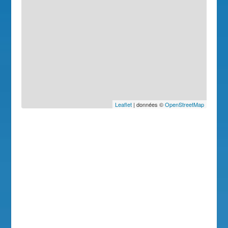
Leaflet
| données ©
OpenStreetMap