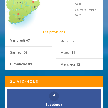
32°C
06:29
33°C
Coucher du soleil à
20:43
31°C
Les prévisions
Vendredi 07
Lundi 10
Samedi 08
Mardi 11
Dimanche 09
Mercredi 12
SUIVEZ-NOUS
Facebook