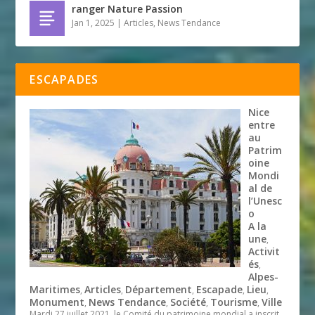
ranger Nature Passion
Jan 1, 2025
|
Articles
,
News Tendance
ESCAPADES
Nice
entre
au
Patrim
oine
Mondi
al de
l’Unesc
o
A la
une
,
Activit
és
,
Alpes-
Maritimes
Articles
Département
Escapade
Lieu
,
,
,
,
,
Monument
News Tendance
Société
Tourisme
Ville
,
,
,
,
Mardi 27 juillet 2021, le Comité du patrimoine mondial a inscrit