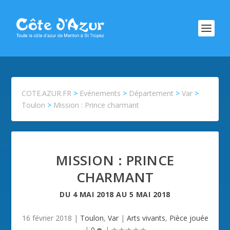
COTE.AZUR.FR
>
Evénements
>
Département
>
Var
>
Toulon
>
Mission : Prince charmant
MISSION : PRINCE
CHARMANT
DU
4 MAI 2018
AU
5 MAI 2018
16 février 2018
|
Toulon
,
Var
|
Arts vivants
,
Pièce jouée
|
0
|