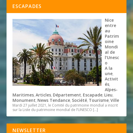
ESCAPADES
Nice
entre
au
Patrim
oine
Mondi
al de
l’Unesc
o
A la
une
,
Activit
és
,
Alpes-
Maritimes
Articles
Département
Escapade
Lieu
,
,
,
,
,
Monument
News Tendance
Société
Tourisme
Ville
,
,
,
,
Mardi 27 juillet 2021, le Comité du patrimoine mondial a inscrit
sur la Liste du patrimoine mondial de l’UNESCO
[…]
NEWSLETTER