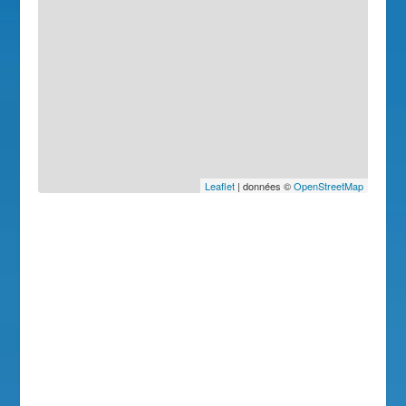
Leaflet
| données ©
OpenStreetMap