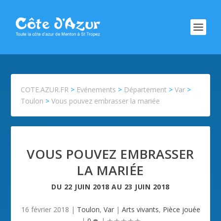
COTE.AZUR.FR
>
Evénements
>
Département
>
Var
>
Toulon
>
Vous pouvez embrasser la mariée
VOUS POUVEZ EMBRASSER
LA MARIÉE
DU
22 JUIN 2018
AU
23 JUIN 2018
16 février 2018
|
Toulon
,
Var
|
Arts vivants
,
Pièce jouée
|
0
|