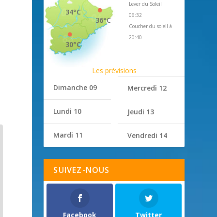
Lever du Soleil
34°C
06:32
36°C
Coucher du soleil à
20:40
30°C
Les prévisions
Dimanche 09
Mercredi 12
Lundi 10
Jeudi 13
Mardi 11
Vendredi 14
SUIVEZ-NOUS
Facebook
Twitter