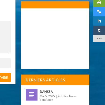
DERNIERS ARTICLES
DANSEA
Mai 5, 2025
|
Articles
,
News
Tendance