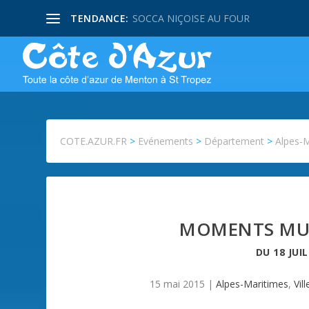
TENDANCE:
SOCCA NIÇOISE AU FOUR
COTE.AZUR.FR
>
Evénements
>
Département
>
Alpes-
MOMENTS MUS
DU
18 JUI
15 mai 2015
|
Alpes-Maritimes
,
Vil