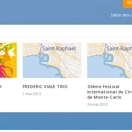
SU
Salon des 
e
FREDERIC VIALE TRIO
33ème Festival
International du Ci
1 mai 2013
de Monte-Carlo
24 mai 2012