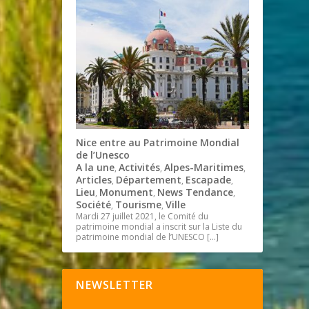
Nice entre au Patrimoine Mondial
de l’Unesco
A la une
Activités
Alpes-Maritimes
,
,
,
Articles
Département
Escapade
,
,
,
Lieu
Monument
News Tendance
,
,
,
Société
Tourisme
Ville
,
,
Mardi 27 juillet 2021, le Comité du
patrimoine mondial a inscrit sur la Liste du
patrimoine mondial de l’UNESCO
[…]
NEWSLETTER