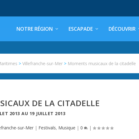
NOTRE RÉGION
ESCAPADE
DÉCOUVRIR
Maritimes
>
Villefranche-sur-Mer
>
Moments musicaux de la citadelle
ICAUX DE LA CITADELLE
LLET 2013
AU
19 JUILLET 2013
lefranche-sur-Mer
|
Festivals
,
Musique
|
0
|