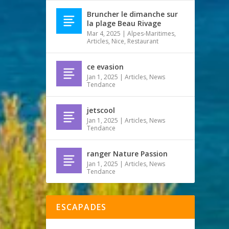
Bruncher le dimanche sur
la plage Beau Rivage
Mar 4, 2025
|
Alpes-Maritimes
,
Articles
,
Nice
,
Restaurant
ce evasion
Jan 1, 2025
|
Articles
,
News
Tendance
jetscool
Jan 1, 2025
|
Articles
,
News
Tendance
ranger Nature Passion
Jan 1, 2025
|
Articles
,
News
Tendance
ESCAPADES