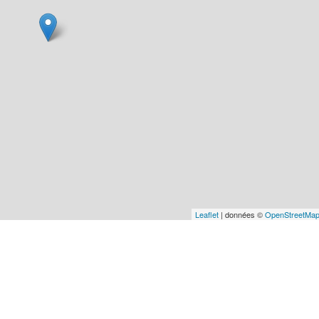
Leaflet
| données ©
OpenStreetMa