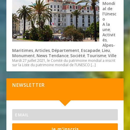
Mondi
al de
l’Unesc
o
A la
une
,
Activit
és
,
Alpes-
Maritimes
Articles
Département
Escapade
Lieu
,
,
,
,
,
Monument
News Tendance
Société
Tourisme
Ville
,
,
,
,
Mardi 27 juillet 2021, le Comité du patrimoine mondial a inscrit
sur la Liste du patrimoine mondial de l’UNESCO
[…]
NEWSLETTER
Je m'inscris