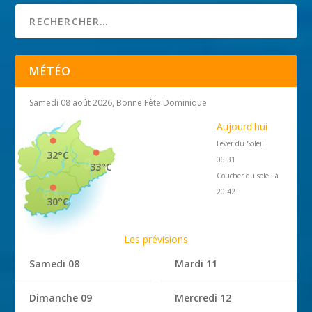
MÉTÉO
Samedi 08 août 2026, Bonne Fête Dominique
Aujourd'hui
Lever du Soleil
32°C
06:31
33°C
Coucher du soleil à
20:42
30°C
Les prévisions
Samedi 08
Mardi 11
Dimanche 09
Mercredi 12