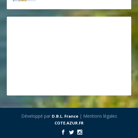
Développé par
| Mentions légales
D.B.L. France
COTE.AZUR.FR