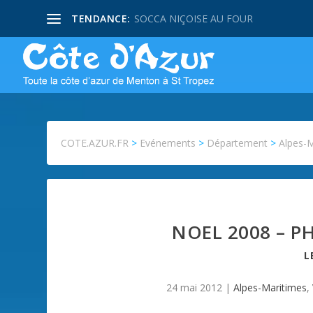
TENDANCE:
SOCCA NIÇOISE AU FOUR
COTE.AZUR.FR
>
Evénements
>
Département
>
Alpes-
NOEL 2008 – P
L
24 mai 2012
|
Alpes-Maritimes
,