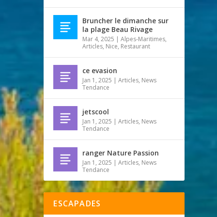
Bruncher le dimanche sur
la plage Beau Rivage
Mar 4, 2025
|
Alpes-Maritimes
,
Articles
,
Nice
,
Restaurant
ce evasion
Jan 1, 2025
|
Articles
,
News
Tendance
jetscool
Jan 1, 2025
|
Articles
,
News
Tendance
ranger Nature Passion
Jan 1, 2025
|
Articles
,
News
Tendance
ESCAPADES