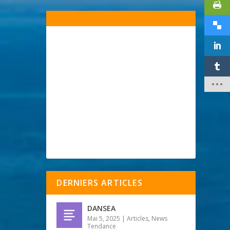
DERNIERS ARTICLES
DANSEA
Mai 5, 2025
|
Articles
,
News
Tendance