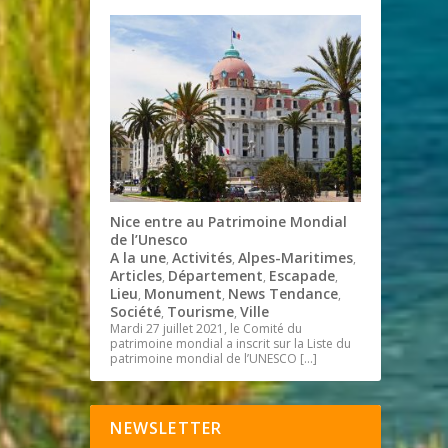
Nice entre au Patrimoine Mondial
de l’Unesco
A la une
Activités
Alpes-Maritimes
,
,
,
Articles
Département
Escapade
,
,
,
Lieu
Monument
News Tendance
,
,
,
Société
Tourisme
Ville
,
,
Mardi 27 juillet 2021, le Comité du
patrimoine mondial a inscrit sur la Liste du
patrimoine mondial de l’UNESCO
[…]
NEWSLETTER