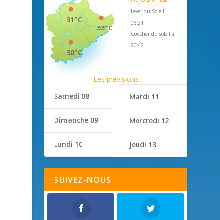
Lever du Soleil
31°C
06:31
33°C
Coucher du soleil à
20:42
30°C
Les prévisions
Samedi 08
Mardi 11
Dimanche 09
Mercredi 12
Lundi 10
Jeudi 13
SUIVEZ-NOUS