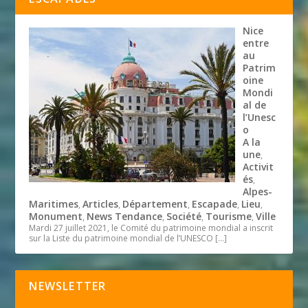
Nice
entre
au
Patrim
oine
Mondi
al de
l’Unesc
o
A la
une
,
Activit
és
,
Alpes-
Maritimes
Articles
Département
Escapade
Lieu
,
,
,
,
,
Monument
News Tendance
Société
Tourisme
Ville
,
,
,
,
Mardi 27 juillet 2021, le Comité du patrimoine mondial a inscrit
sur la Liste du patrimoine mondial de l’UNESCO
[…]
NEWSLETTER