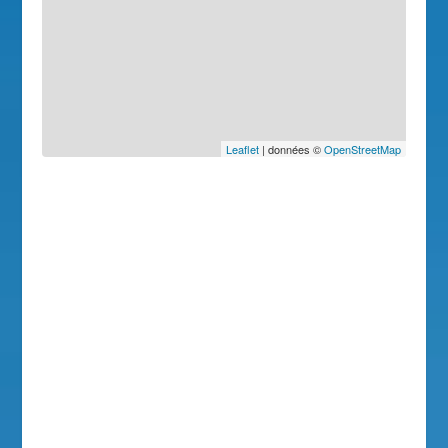
Leaflet
| données ©
OpenStreetMap