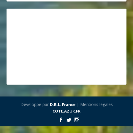
Développé par
| Mentions légales
D.B.L. France
COTE.AZUR.FR