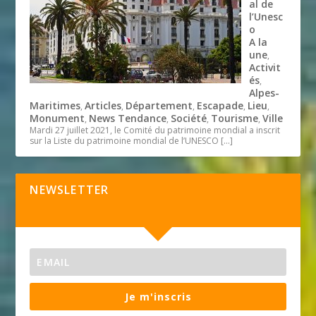
al de
l’Unesc
o
A la
une
,
Activit
és
,
Alpes-
Maritimes
Articles
Département
Escapade
Lieu
,
,
,
,
,
Monument
News Tendance
Société
Tourisme
Ville
,
,
,
,
Mardi 27 juillet 2021, le Comité du patrimoine mondial a inscrit
sur la Liste du patrimoine mondial de l’UNESCO
[…]
NEWSLETTER
Je m'inscris