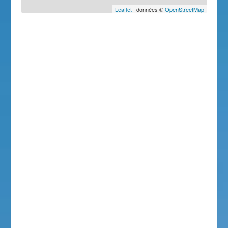
Leaflet
| données ©
OpenStreetMap