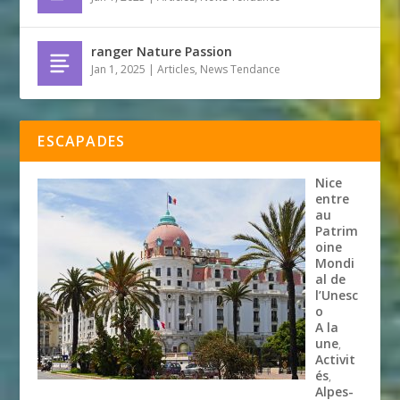
ranger Nature Passion
Jan 1, 2025
|
Articles
,
News Tendance
ESCAPADES
Nice
entre
au
Patrim
oine
Mondi
al de
l’Unesc
o
A la
une
,
Activit
és
,
Alpes-