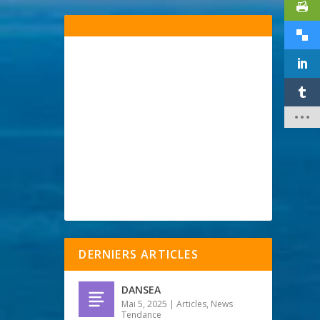
DERNIERS ARTICLES
DANSEA
Mai 5, 2025
|
Articles
,
News
Tendance