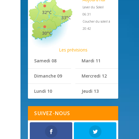
Lever du Soleil
32°C
06:31
33°C
Coucher du soleil à
20:42
30°C
Les prévisions
Samedi 08
Mardi 11
Dimanche 09
Mercredi 12
Lundi 10
Jeudi 13
SUIVEZ-NOUS