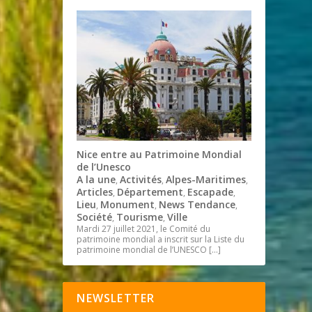
Nice entre au Patrimoine Mondial
de l’Unesco
A la une
Activités
Alpes-Maritimes
,
,
,
Articles
Département
Escapade
,
,
,
Lieu
Monument
News Tendance
,
,
,
Société
Tourisme
Ville
,
,
Mardi 27 juillet 2021, le Comité du
patrimoine mondial a inscrit sur la Liste du
patrimoine mondial de l’UNESCO
[…]
NEWSLETTER