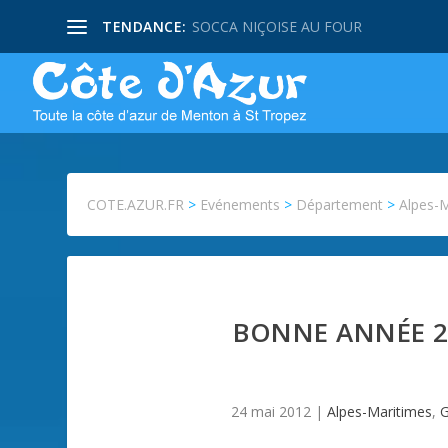
TENDANCE:
SOCCA NIÇOISE AU FOUR
COTE.AZUR.FR
>
Evénements
>
Département
>
Alpes-
BONNE ANNÉE 2
24 mai 2012
|
Alpes-Maritimes
,
G