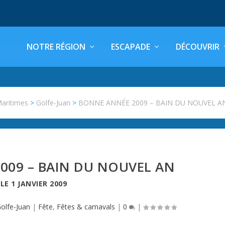
NOTRE RÉGION
ESCAPADE
DÉCOUVRIR
Maritimes
>
Golfe-Juan
>
BONNE ANNÉE 2009 – BAIN DU NOUVEL A
009 – BAIN DU NOUVEL AN
LE
1 JANVIER 2009
olfe-Juan
|
Fête
,
Fêtes & carnavals
|
0
|