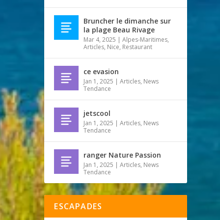
Bruncher le dimanche sur
la plage Beau Rivage
Mar 4, 2025
|
Alpes-Maritimes
,
Articles
,
Nice
,
Restaurant
ce evasion
Jan 1, 2025
|
Articles
,
News
Tendance
jetscool
Jan 1, 2025
|
Articles
,
News
Tendance
ranger Nature Passion
Jan 1, 2025
|
Articles
,
News
Tendance
ESCAPADES