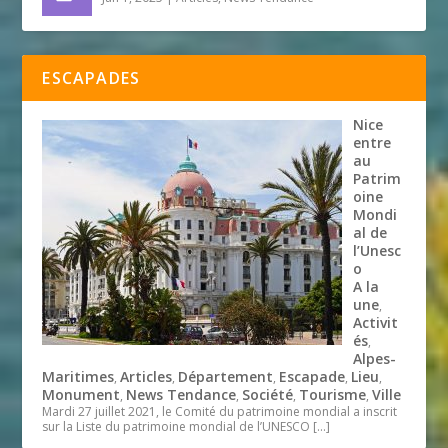
ESCAPADES
Nice
entre
au
Patrim
oine
Mondi
al de
l’Unesc
o
A la
une
,
Activit
és
,
Alpes-
Maritimes
Articles
Département
Escapade
Lieu
,
,
,
,
,
Monument
News Tendance
Société
Tourisme
Ville
,
,
,
,
Mardi 27 juillet 2021, le Comité du patrimoine mondial a inscrit
sur la Liste du patrimoine mondial de l’UNESCO
[…]