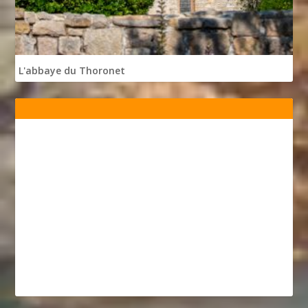
L'abbaye du Thoronet