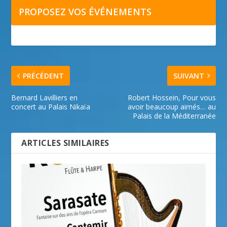
PROPOSEZ VOS ÉVÉNEMENTS
PRÉCÉDENT
SUIVANT
Bernard Lavilliers en
Robert Hossein, Pour vous
concert au Palais Nikaïa
avoir beaucoup aimés… au
Palais de la Méditerranée
ARTICLES SIMILAIRES